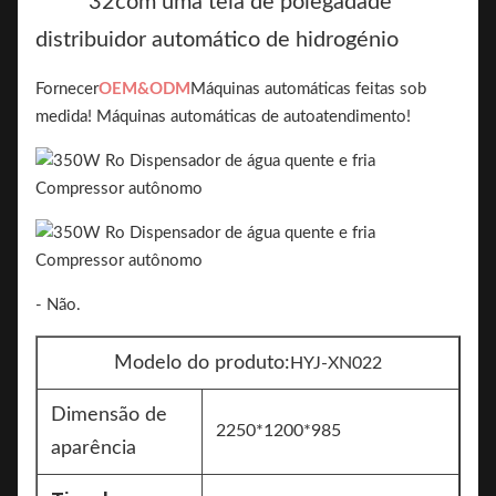
32
com uma tela de polegada
de
distribuidor automático de hidrogénio
Fornecer
OEM&ODM
Máquinas automáticas feitas sob
medida! Máquinas automáticas de autoatendimento!
- Não.
Modelo do produto:
HYJ-XN022
Dimensão de
2250*1200*985
aparência