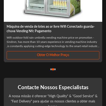
Máquina de venda automática de leite inteligente 500W para
portas duplas ISO90001 homologada
top sale id card reader smart fridge ice cream milk vending machine for
foods and drinks Specification: Excellent clients credibility (Carefully
y
selected,Before settlement,Resolve your consumption worries) Minimalist
purchase process Scan the code and open the door,Select what you
need,Close the ...
Obter O Melhor Preço
Contacte Nossos Especialistas
A nossa missão é oferecer "High Quality" & "Good Service" &
"Fast Delivery" para ajudar os nossos clientes a obter mais