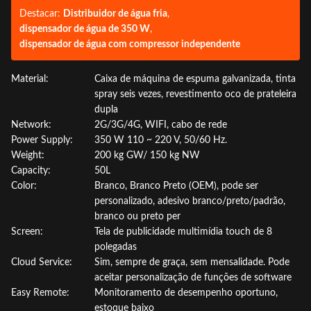
Destacar:
Distribuidor de água fria
,
dispensador de água de 350 W
,
dispensador de água com compressor independente
Material:
Caixa de máquina de espuma galvanizada, tinta
spray seis vezes, revestimento oco de prateleira
dupla
Network:
2G/3G/4G, WIFI, cabo de rede
Power Supply:
350 W 110 ~ 220 V, 50/60 Hz.
Weight:
200 kg GW/ 150 kg NW
Capacity:
50L
Color:
Branco, Branco Preto (OEM), pode ser
personalizado, adesivo branco/preto/padrão,
branco ou preto per
Screen:
Tela de publicidade multimídia touch de 8
polegadas
Cloud Service:
Sim, sempre de graça, sem mensalidade. Pode
aceitar personalização de funções de software
Easy Remote:
Monitoramento de desempenho oportuno,
estoque baixo