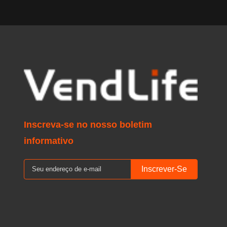
8 tray Deli
Rated p
Cashie
Temperature 
Commod
Inscreva-se no nosso boletim
informativo
Inscrever-Se