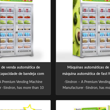
 de venda automática de
Máquinas automáticas d
capacidade de bandeja com
máquina automática de fast
eitador de moedas
 A Premium Vending Machine
-Sindron – A Premium Vendin
 -Sindron, has more than 10
Manufacturer -Sindron, has mo
erience in vending machine
years experience in vending
 constantly applying cutting-
industry ,is constantly applyin
nology to the smart retail
edge technology to the smar