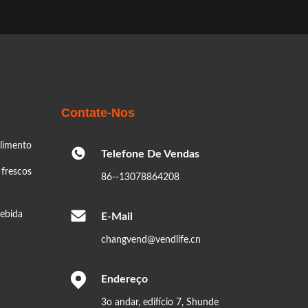
Contate-Nos
limento
Telefone De Vendas
 frescos
86--13078864208
bebida
E-Mail
changvend@vendlife.cn
Endereço
3o andar, edifício 7, Shunde