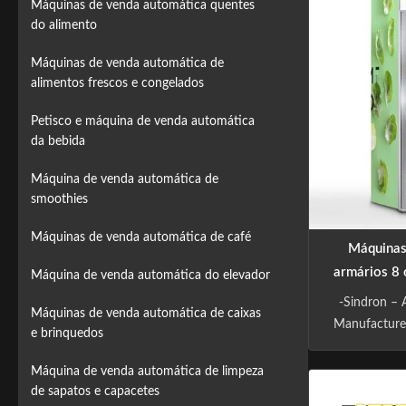
Máquinas de venda automática quentes
do alimento
Máquinas de venda automática de
alimentos frescos e congelados
Petisco e máquina de venda automática
da bebida
Máquina de venda automática de
smoothies
Máquinas de venda automática de café
Máquinas
armários 8 
Máquina de venda automática do elevador
ac
-Sindron –
Máquinas de venda automática de caixas
Manufacturer
e brinquedos
years exp
industry ,is
Máquina de venda automática de limpeza
edge tech
de sapatos e capacetes