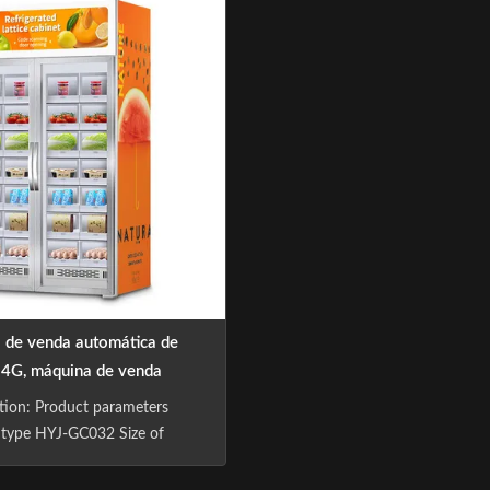
imento. Apresentando uma
vending machine industry ,is 
 sensível ao toque, design de
applying cutting-edge technol
 gabinete duplo, sistema de
smart retail industry with the 
eligente e gerenciamento de
of "Let technology benefit l
mota, este sistema de venda
mática automatizado
 de venda automática de
 4G, máquina de venda
 do sistema MDB 24 horas
ation: Product parameters
 type HYJ-GC032 Size of
nce 2180*1190*600(mm)
 weight 250KG Capacity size