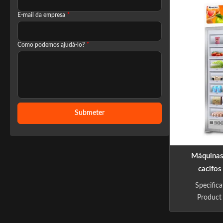
entreten
grande tela
E-mail da empresa
*
display de
entrega int
Como podemos ajudá-lo?
*
operação re
auto
Submeter
Máquinas
cacifos
automática
Specific
Product
appeara
Machine net