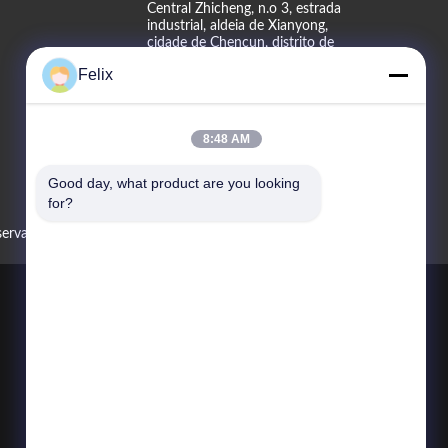
Central Zhicheng, n.o 3, estrada
industrial, aldeia de Xianyong,
cidade de Chencun, distrito de
Shunde, cidade de Foshan,
Felix
província de Guangdong.
8:48 AM
Good day, what product are you looking 
for?
servados.