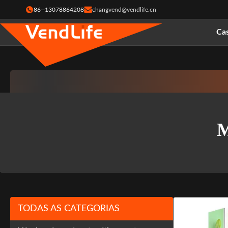
86--13078864208
changvend@vendlife.cn
Ca
M
TODAS AS CATEGORIAS