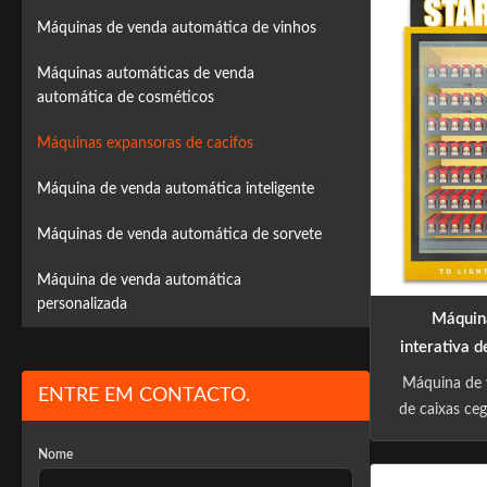
industry 
Máquinas de venda automática de vinhos
technology b
on R&D an
Máquinas automáticas de venda
automática de cosméticos
Máquinas expansoras de cacifos
Máquina de venda automática inteligente
Máquinas de venda automática de sorvete
Máquina de venda automática
personalizada
Máquin
interativa d
sensível
Máquina de 
ENTRE EM CONTACTO.
remoto e v
de caixas ce
ope
colecionávei
Nome
de designe