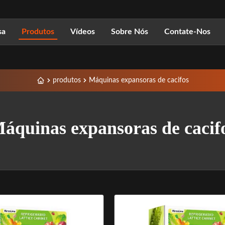
sa
Produtos
Vídeos
Sobre Nós
Contate-Nos
produtos
Máquinas expansoras de cacifos
áquinas expansoras de cacif