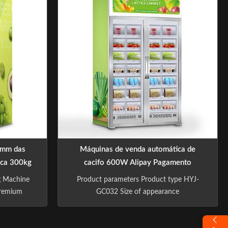
 of "Let
artesanais, acessórios digitais, joias,
ave focused
presentes e mercadorias da moda.
 and ...
Apresentando uma grande interface com
tela sensível ao toque, elevador
automático
0mm das
Máquinas de venda automática de
ica 300kg
cacifo 600W Alipay Pagamento
e WeChat
suportado 32 Pcs Capacidade
g Machine
Product parameters Product type HYJ-
Premium
GC032 Size of appearance
 -Sindron,
2180*1190*600(mm) Machine net weight
ience in
250KG Capacity size 8 tray Delivery mode