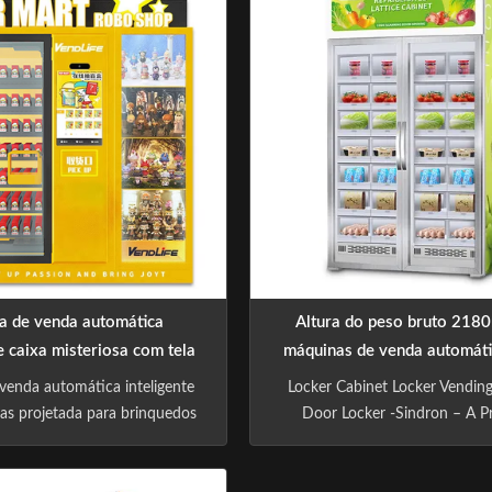
with the philosophy of "Let
industry with the philosophy
enefit life". We have focused
technology benefit life". We h
d producing drink and ...
on R&D and producing drink
a de venda automática
Altura do peso bruto 218
e caixa misteriosa com tela
máquinas de venda automát
 ao toque, gerenciamento
do cacifo do pagamento d
venda automática inteligente
Locker Cabinet Locker Vendin
itrine personalizável para
gas projetada para brinquedos
Door Locker -Sindron – A 
radores de varejo
s, caixas misteriosas, figuras
Vending Machine Manufacturer
rs e empresas de varejo de
has more than 10 years exper