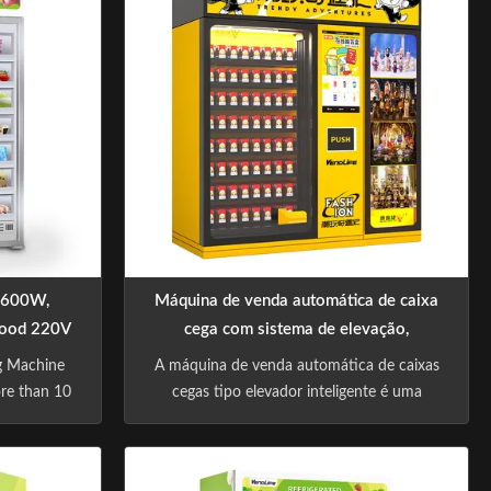
e 600W,
Máquina de venda automática de caixa
 food 220V
cega com sistema de elevação,
gabinete de exibição personalizável e
g Machine
A máquina de venda automática de caixas
plataforma de gestão inteligente para
re than 10
cegas tipo elevador inteligente é uma
negócios de varejo não tripulados
 machine
solução avançada de varejo não tripulada
g cutting-
projetada para a venda de brinquedos
t retail
colecionáveis, caixas cegas, produtos