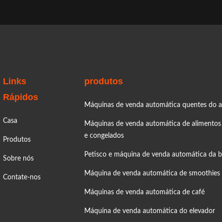
very mode Pop-up door pickup
ower 600W,220V,50/60HZ
r system WeChat, Alipay
control system Refrigeration
ity stock 32 items ...
Links
produtos
Rápidos
Máquinas de venda automática quentes do a
Casa
Máquinas de venda automática de alimentos
e congelados
Produtos
Petisco e máquina de venda automática da 
Sobre nós
Máquina de venda automática de smoothies
Contate-nos
Máquinas de venda automática de café
Máquina de venda automática do elevador