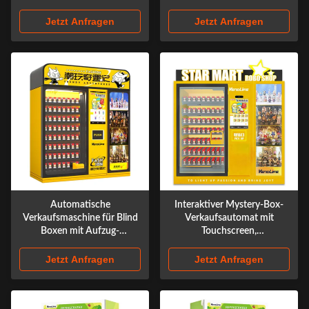
Automaten
Jetzt Anfragen
Jetzt Anfragen
Automatische
Interaktiver Mystery-Box-
Verkaufsmaschine für Blind
Verkaufsautomat mit
Boxen mit Aufzug-
Touchscreen,
Abholsystem, anpassbarem
Fernverwaltung und
Display-Schrank und
anpassbarer Vitrine für
Jetzt Anfragen
Jetzt Anfragen
intelligenter Management-
Einzelhandelsbetreiber
Plattform für den
unbemannten Einzelhandel