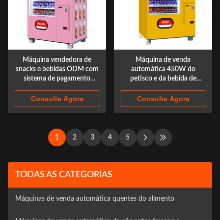
Máquina vendedora de
Máquina de venda
snacks e bebidas ODM com
automática 450W do
sistema de pagamento
petisco e da bebida de
múltipla
Multiusage com a tela dos
multimédios 19in
Consulte Agora
Consulte Agora
1
2
3
4
5
TODAS AS CATEGORIAS
Máquinas de venda automática quentes do alimento