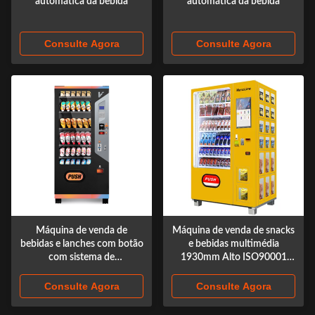
automática da bebida
automática da bebida
Consulte Agora
Consulte Agora
Máquina de venda de
Máquina de venda de snacks
bebidas e lanches com botão
e bebidas multimédia
com sistema de
1930mm Alto ISO90001
arrefecimento refrigerado,
aprovado
teclado selecionável,A
Consulte Agora
Consulte Agora
capacidade de
armazenamento e as opções