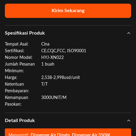
Kirim Sekarang
Spesifikasi Produk
Tempat Asal:
Cina
Sertifikasi:
CE,CQC,FCC, ISO90001
Nomor Model:
HYJ-XN022
Jumlah Pesanan
1 buah
Minimum:
Harga:
2,538-2,998usd/unit
Ketentuan
T/T
Pembayaran:
Kemampuan
3000UNIT/M
Pasokan:
Detail Produk
Menyoroti:
Dispenser Air Dingin
,
Dispenser Air 350W
,