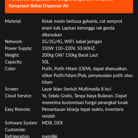
Kompresor Bebas Dispenser Air
Material:
Kotak mesin berbusa galvanis, cat semprot
enam kali, Lapisan berongga rak ganda
dikeraskan
Network:
2G/3G/4G, WIFI, kabel jaringan
Power Supply:
350W 110~220V, 50/60HZ.
Weight:
200kg GW/ 150kg Barat Laut
Capacity:
50L
Color:
Putih, Putih Hitam (OEM), dapat disesuaikan,
stiker Putih/hitam/Pola, penyesuaian putih atau
hitam
Screen:
Layar Iklan Sentuh Multimedia 8 inci
Cloud Service:
Ya, Selalu Gratis, Tanpa biaya Bulanan. Dapat
menerima kustomisasi fungsi perangkat lunak
Easy Remote:
Pemantauan kinerja tepat waktu, inventaris
rendah
Software System
MDB, DEX
Customize:
Refrigeration
memiliki