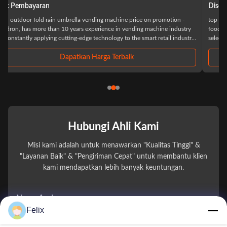
Disetujui
top sale id card reader smart fridge ice cream milk vending machine for
foods and drinks Specification: Excellent clients credibility (Carefully
y
selected,Before settlement,Resolve your consumption worries) Minimalist
purchase process Scan the code and open the door,Select what you
need,Close the ...
Dapatkan Harga Terbaik
Hubungi Ahli Kami
Misi kami adalah untuk menawarkan "Kualitas Tinggi" &
"Layanan Baik" & "Pengiriman Cepat" untuk membantu klien
kami mendapatkan lebih banyak keuntungan.
Nama Anda
Felix
Nomor telepon