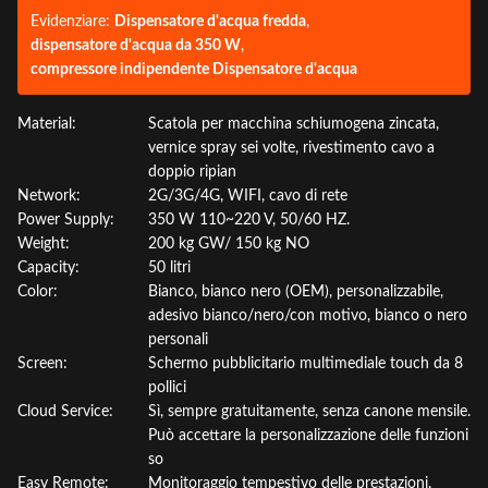
Evidenziare:
Dispensatore d'acqua fredda
,
dispensatore d'acqua da 350 W
,
compressore indipendente Dispensatore d'acqua
Material:
Scatola per macchina schiumogena zincata,
vernice spray sei volte, rivestimento cavo a
doppio ripian
Network:
2G/3G/4G, WIFI, cavo di rete
Power Supply:
350 W 110~220 V, 50/60 HZ.
Weight:
200 kg GW/ 150 kg NO
Capacity:
50 litri
Color:
Bianco, bianco nero (OEM), personalizzabile,
adesivo bianco/nero/con motivo, bianco o nero
personali
Screen:
Schermo pubblicitario multimediale touch da 8
pollici
Cloud Service:
Sì, sempre gratuitamente, senza canone mensile.
Può accettare la personalizzazione delle funzioni
so
Easy Remote:
Monitoraggio tempestivo delle prestazioni,