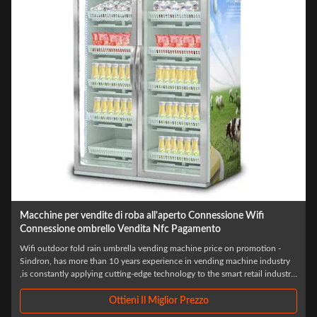
Macchine per vendere latte intelligente 500W per doppie porte
ISO90001 approvato
top sale id card reader smart fridge ice cream milk vending machine for
foods and drinks Specification: Excellent clients credibility (Carefully
y
selected,Before settlement,Resolve your consumption worries) Minimalist
purchase process Scan the code and open the door,Select what you
need,Close the ...
Ottieni Il Miglior Prezzo