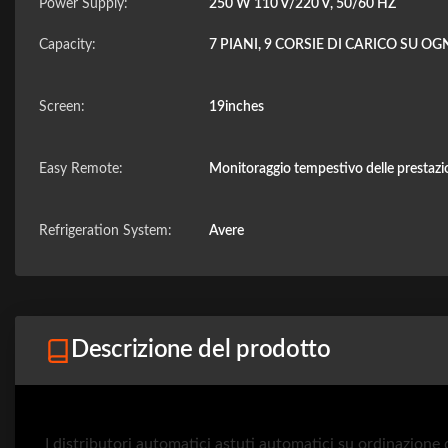
Power Supply:
250 W 110 V/220 V, 50/60 HZ
Capacity:
7 PIANI, 9 CORSIE DI CARICO SU OG
Screen:
19inches
Easy Remote:
Monitoraggio tempestivo delle prestazio
Refrigeration System:
Avere
Descrizione del prodotto
I distributori automatici astuti automatici su ordinazione 