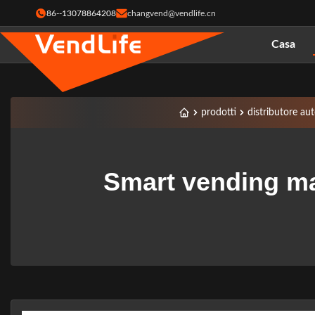
86--13078864208
changvend@vendlife.cn
Casa
prodotti
distributore aut
Smart vending ma