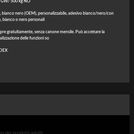
g GW/ 500 kg NO
, bianco nero (OEM), personalizzabile, adesivo bianco/nero/con
, bianco o nero personali
mpre gratuitamente, senza canone mensile. Può accettare la
lizzazione delle funzioni so
DEX
vo dei prodotti adulti