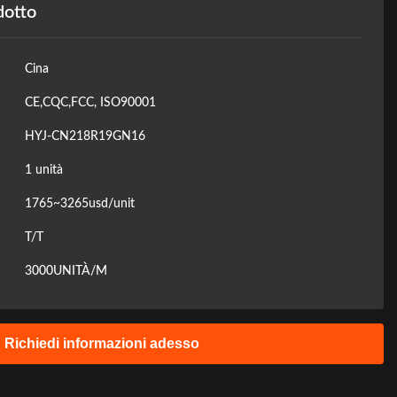
dotto
Cina
CE,CQC,FCC, ISO90001
HYJ-CN218R19GN16
1 unità
1765~3265usd/unit
T/T
3000UNITÀ/M
Richiedi informazioni adesso