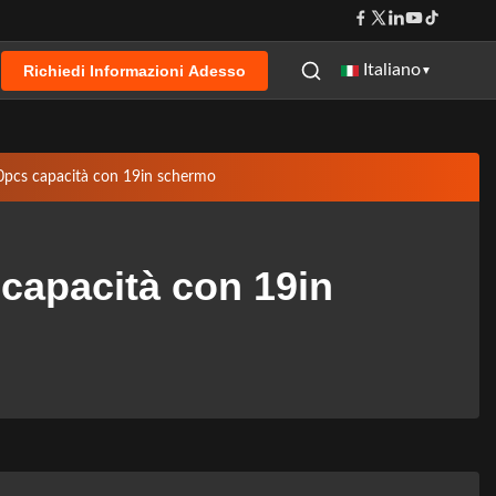
Italiano
Richiedi Informazioni Adesso
▼
pcs capacità con 19in schermo
capacità con 19in