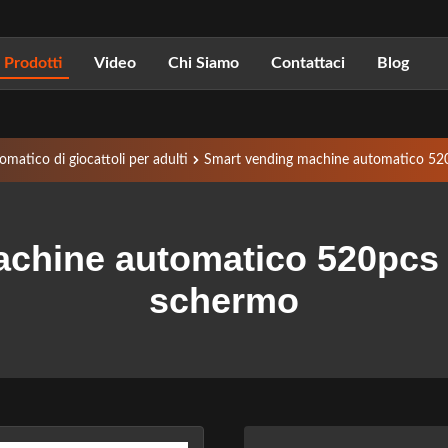
Prodotti
Video
Chi Siamo
Contattaci
Blog
omatico di giocattoli per adulti
Smart vending machine automatico 520
chine automatico 520pcs 
schermo