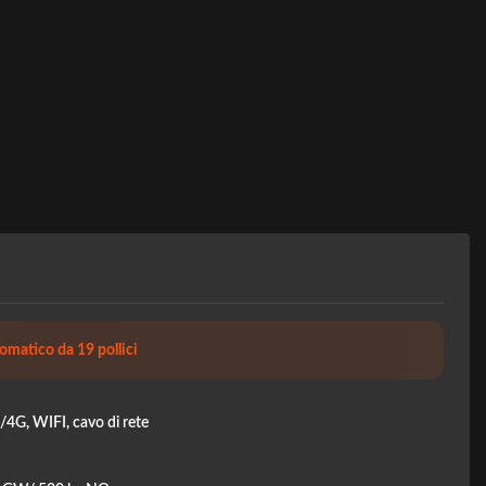
matico da 19 pollici
4G, WIFI, cavo di rete