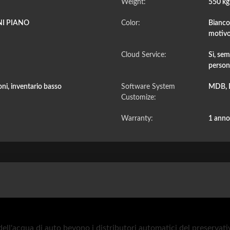
Weight:
550 k
NI PIANO
Color:
Bianco
motivo
Cloud Service:
Sì, se
persona
ni, inventario basso
Software System
MDB, 
Customize:
Warranty:
1 anno
dell'acqua di auto bevono i distributori automatici del preservati