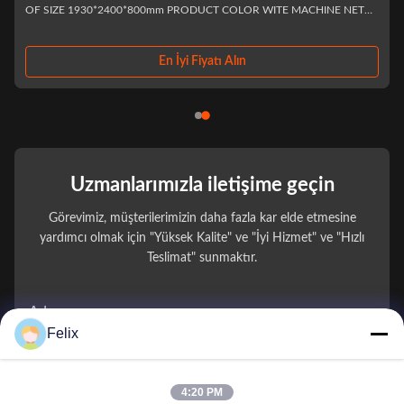
OF SIZE 1930*2400*800mm PRODUCT COLOR WITE MACHINE NET
E
WEIGHT 500kg STOCK OF GOODS 330~520PIECES CAPACITY
 OF
SPECFICATION 7FLOORS,9CARGO LANESON EACHFLOOR SHIPPING
METHOD SPRING ROTARY ...
En İyi Fiyatı Alın
Uzmanlarımızla iletişime geçin
Görevimiz, müşterilerimizin daha fazla kar elde etmesine
yardımcı olmak için "Yüksek Kalite" ve "İyi Hizmet" ve "Hızlı
Teslimat" sunmaktır.
Adınız
Felix
Telefon Numarası
4:20 PM
Firma Adı