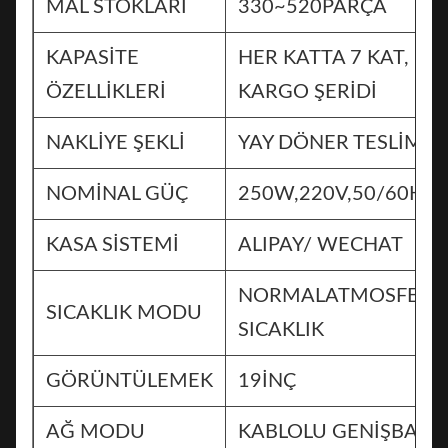
MAL STOKLARI
330~520PARÇA
KAPASİTE
HER KATTA 7 KAT, 9
ÖZELLİKLERİ
KARGO ŞERİDİ
NAKLİYE ŞEKLİ
YAY DÖNER TESLİMİ
NOMİNAL GÜÇ
250W,220V,50/60HZ
KASA SİSTEMİ
ALIPAY/ WECHAT
NORMALATMOSFERİ
SICAKLIK MODU
SICAKLIK
GÖRÜNTÜLEMEK
19İNÇ
AĞ MODU
KABLOLU GENİŞBANT