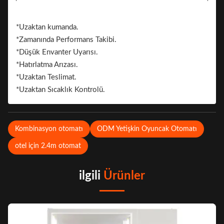
Çıkartma. 2 Taraf Markalama İçin Etiket Ekleyebilir
Marka.
*Uzaktan kumanda.
*Zamanında Performans Takibi.
*Düşük Envanter Uyarısı.
*Hatırlatma Arızası.
*Uzaktan Teslimat.
*Uzaktan Sıcaklık Kontrolü.
Kombinasyon otomatı
ODM Yetişkin Oyuncak Otomatı
otel için 2.4m otomat
ilgili
Ürünler