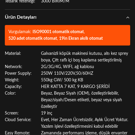
Tedarik Yeteneği:
3000 BİRİM/M
Ürün Detayları
Vurgulamak:
ISO90001 otomatik otomat
,
520 adet otomatik otomat
,
19in Ekran akıllı otomat
Material:
Galvanizli köpük makinesi kutusu, altı kez sprey
boya, Çift raflı içi boş kaplama sertleştirilmiş
Network:
2G/3G/4G, WIFI, ağ kablosu
Power Supply:
250W 110V/220V,50/60HZ
Weight:
550kg GW/ 500 kg KB
Capacity:
HER KATTA 7 KAT, 9 KARGO ŞERİDİ
Color:
Beyaz, Beyaz Siyah (OEM), özelleştirilebilir,
Beyaz/siyah/Desen etiketi, beyaz veya siyah
özelleştir
Screen:
19 inç
Cloud Service:
Evet, Her Zaman Ücretsizdir, Aylık Ücret Yoktur.
Yazılım işlevi özelleştirmesini kabul edebilir
Easy Remote:
Zamanında performans izleme, düşük envanter