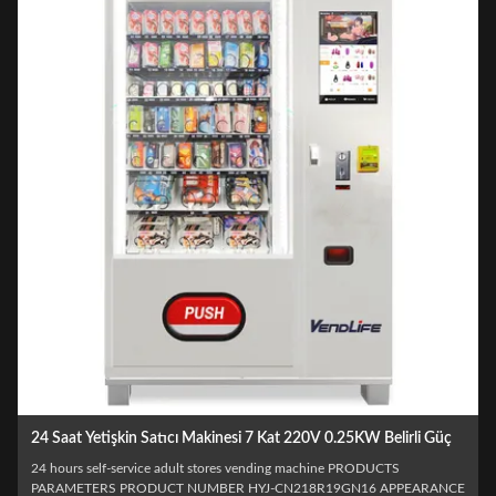
24 Saat Yetişkin Satıcı Makinesi 7 Kat 220V 0.25KW Belirli Güç
24 hours self-service adult stores vending machine PRODUCTS
PARAMETERS PRODUCT NUMBER HYJ-CN218R19GN16 APPEARANCE