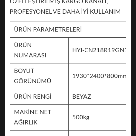
ÖZELLEŞTİRİLMİŞ KARGO KANALI,
PROFESYONEL VE ​​DAHA İYİ KULLANIM
ÜRÜN PARAMETRELERİ
ÜRÜN
HYJ-CN218R19GN16
NUMARASI
BOYUT
1930*2400*800mm
GÖRÜNÜMÜ
ÜRÜN RENGİ
BEYAZ
MAKİNE NET
500kg
AĞIRLIK