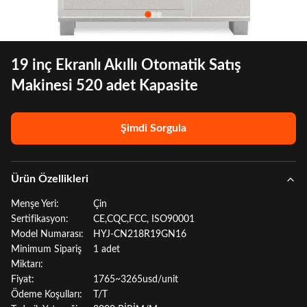
19 inç Ekranlı Akıllı Otomatik Satış
Makinesi 520 adet Kapasite
Şimdi Sorgula
Ürün Özellikleri
Menşe Yeri:
Çin
Sertifikasyon:
CE,CQC,FCC, ISO90001
Model Numarası:
HYJ-CN218R19GN16
Minimum Sipariş
1 adet
Miktarı:
Fiyat:
1765~3265usd/unit
Ödeme Koşulları:
T/T