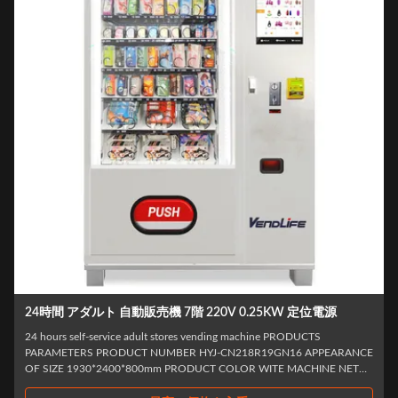
60Hz コンドーム配送機 330個ロッカー自動販売機
Locker vending machine for adults supply and condom: ADULT
MACHINELAUNCH CASE MARKETABLE GOODS VENDNG MACHINE
FOR ADULT PRODUCTS ACCOMMODATE MORE THAN AVARIETY OF
FUN PRODUCTS TO MEET CONSUMERS SHOPPING DESIRE