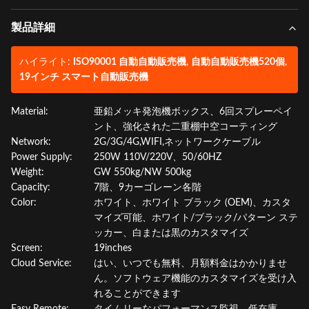
製品詳細
ハイライト:
ISO90001 自動自動販売機
,
自動自動販売機520個
,
19インチ スマート自動販売機
Material:
亜鉛メッキ発泡機ボックス、6回スプレーペイ
ント、強化された二重棚中空コーティング
Network:
2G/3G/4G,WIFI,ネットワークケーブル
Power Supply:
250W 110V/220V、50/60HZ
Weight:
GW 550kg/NW 500kg
Capacity:
7階、9カーゴレーン各階
Color:
ホワイト、ホワイト ブラック (OEM)、カスタ
マイズ可能、ホワイト/ブラック/パターン ステ
ッカー、白または黒のカスタマイズ
Screen:
19inches
Cloud Service:
はい、いつでも無料、月額料金はかかりませ
ん。ソフトウェア機能のカスタマイズを受け入
れることができます