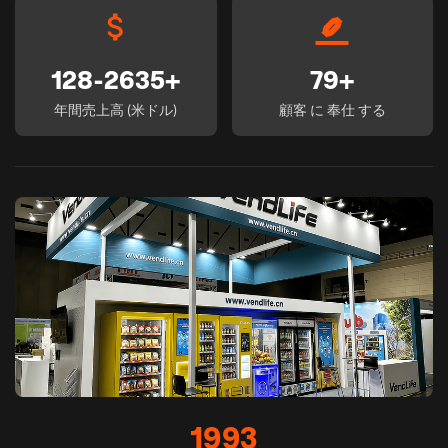
128-2635+
79+
年間売上高 (米ドル)
顧客 に 奉仕 する
1993