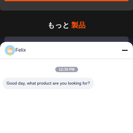
もっと
製品
エレベーター 省エネ インタラクティブな冷凍ヨーグルト 販
Felix
売機
多機能の果物・野菜販売機 1800W
12:30 PM
ビール 新鮮食品 自動販売機 体重0.55T 防爆 テンパール ガラ
Good day, what product are you looking for?
ス
LCD スクリーンの生鮮食品の自動販売機 60HZ 660kg 総重
量
1800Wの新鮮果物販売機 27インチスクリーンサラダ配給機
110Vの飲み物・スナック コンボ 自動販売機 マルチペイメ