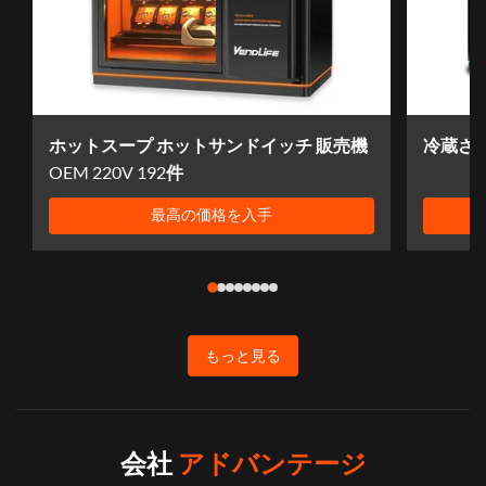
ホットスープ ホットサンドイッチ 販売機
冷蔵さ
OEM 220V 192件
最高の価格を入手
もっと見る
会社
アドバンテージ