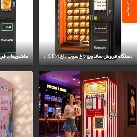
سرویس آنلاین
دستگاه فروش ساندویچ داغ سوپ داغ OEM موجود 220 ولت برای 192 مورد
ماشین‌های فرو