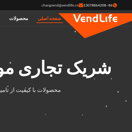
changvend@vendlife.cn
86--13078864208
صفحه اصلی
محصولات
شریک تجاری مور
محصولات با کیفیت از تامین