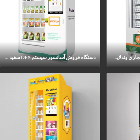
دستگاه فروش فروشی منجمد تجاری وندلایف با تحویل آسانسور و عملکرد اسموتی اتوماتیک عمده فروشی OEM
دستگاه فروش آسانسور سیستم DEX سفید برای کیک کوچک 1.7KW 60HZ