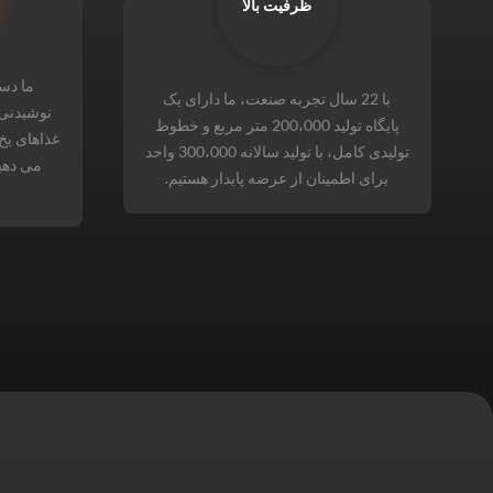
ظرفیت بالا
ما دس
با 22 سال تجربه صنعت، ما دارای یک
نوشیدنی 
پایگاه تولید 200،000 متر مربع و خطوط
غذاهای یخ 
تولیدی کامل، با تولید سالانه 300،000 واحد
می دهیم
برای اطمینان از عرضه پایدار هستیم.