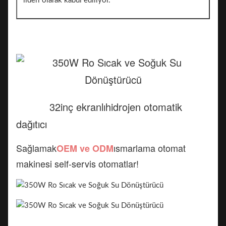
lideri olarak kabul ediliyor.
32
inç ekranlı
hidrojen otomatik
dağıtıcı
Sağlamak
ısmarlama otomat
OEM ve ODM
makinesi self-servis otomatlar!