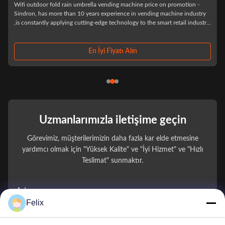
top sale id card reader smart fridge ice cream milk vending machine for
foods and drinks Specification: Excellent clients credibility (Carefully
y
selected,Before settlement,Resolve your consumption worries) Minimalist
purchase process Scan the code and open the door,Select what you
need,Close the ...
En İyi Fiyatı Alın
Uzmanlarımızla iletişime geçin
Görevimiz, müşterilerimizin daha fazla kar elde etmesine
yardımcı olmak için "Yüksek Kalite" ve "İyi Hizmet" ve "Hızlı
Teslimat" sunmaktır.
Adınız
Felix
Telefon Numarası