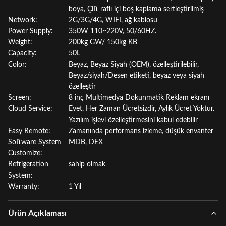
boya, Çift raflı içi boş kaplama sertleştirilmiş
Network:
2G/3G/4G, WIFI, ağ kablosu
Power Supply:
350W 110~220V, 50/60HZ.
Weight:
200kg GW/ 150kg KB
Capacity:
50L
Color:
Beyaz, Beyaz Siyah (OEM), özelleştirilebilir,
Beyaz/siyah/Desen etiketi, beyaz veya siyah
özelleştir
Screen:
8 inç Multimedya Dokunmatik Reklam ekranı
Cloud Service:
Evet, Her Zaman Ücretsizdir, Aylık Ücret Yoktur.
Yazılım işlevi özelleştirmesini kabul edebilir
Easy Remote:
Zamanında performans izleme, düşük envanter
Software System
MDB, DEX
Customize:
Refrigeration
sahip olmak
System:
Warranty:
1 Yıl
Ürün Açıklaması