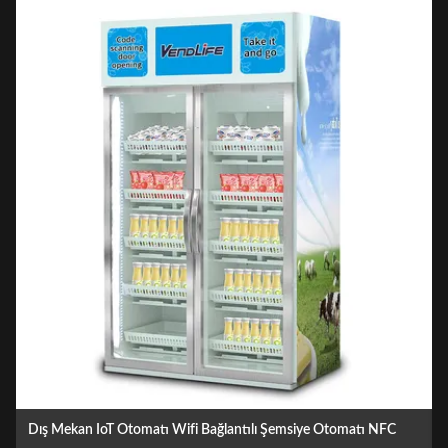
Süt akıllı satış makinesi 500W Çift Kapı için ISO90001 Onaylandı