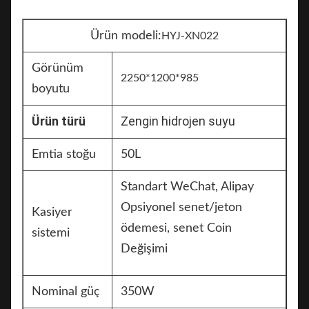
Ürün modeli:
HYJ-XN022
Görünüm
2250*1200*985
boyutu
Ürün türü
Zengin hidrojen suyu
Emtia stoğu
50L
Standart WeChat, Alipay
Opsiyonel senet/jeton
Kasiyer
ödemesi, senet Coin
sistemi
Değişimi
Nominal güç
350W