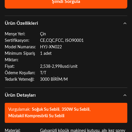
Şimdi Sorgula
Ürün Özellikleri
Menşe Yeri:
Çin
Sertifikasyon:
CE,CQC,FCC, ISO90001
Model Numarası:
HYJ-XN022
Minimum Sipariş
1 adet
Miktarı:
Fiyat:
2,538-2,998usd/unit
Ödeme Koşulları:
T/T
Tedarik Yeteneği:
3000 BİRİM/M
Ürün Detayları
Vurgulamak:
Soğuk Su Sebili
,
350W Su Sebili
,
Müstakil Kompresörlü Su Sebili
Material:
Galvanizli köpük makinesi kutusu, altı kez sprey