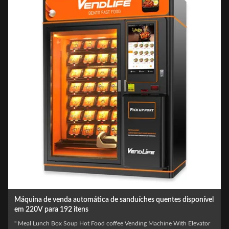
venda automática de sanduíches quentes disponível
Máquina de venda
a 192 itens
macarrão quent
 Box Soup Hot Food coffee Vending Machine With Elevator
Specification: ​ Mu