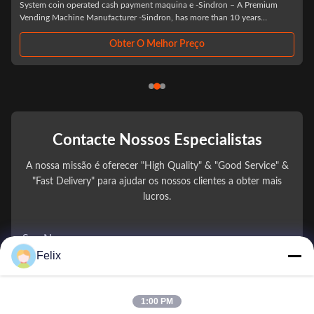
operated cash payment maquina e -Sindron – A Premium
Card Payment Syste
ne Manufacturer -Sindron, has more than 10 years
Dex. Flexible Shelf:
vending machine industry ,is constantly applying cutting-
White Black (OEM), 
y to the smart ...
Sticker. 2 Sides Can 
Obter O Melhor Preço
Contacte Nossos Especialistas
A nossa missão é oferecer "High Quality" & "Good Service" &
"Fast Delivery" para ajudar os nossos clientes a obter mais
lucros.
Seu Nome
Felix
Número de telefone
1:00 PM
Nome da Empresa