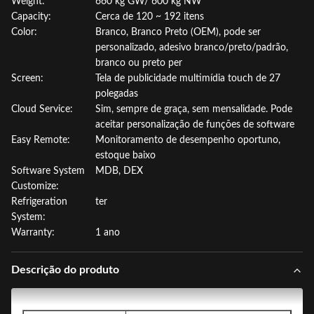
Weight:
660 kg GW/ 600 kg NW
Capacity:
Cerca de 120 ~ 192 itens
Color:
Branco, Branco Preto (OEM), pode ser
personalizado, adesivo branco/preto/padrão,
branco ou preto per
Screen:
Tela de publicidade multimídia touch de 27
polegadas
Cloud Service:
Sim, sempre de graça, sem mensalidade. Pode
aceitar personalização de funções de software
Easy Remote:
Monitoramento de desempenho oportuno,
estoque baixo
Software System
MDB, DEX
Customize:
Refrigeration
ter
System:
Warranty:
1 ano
Descrição do produto