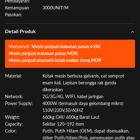
Pembayaran:
Kemampuan
3000UNIT/M
Pasokan:
Detail Produk
Menyoroti:
Mesin penjual makanan panas 4 kW
,
Mesin penjual makanan panas MDB
,
Mesin penjual otomatis kotak makan siang MDB
Material:
Kotak mesin berbusa galvanis, cat semprot
enam kali, Lapisan berongga rak ganda
dikeraskan
Network:
2G/3G/4G, WIFI, kabel jaringan
Power Supply:
4000W (termasuk daya gelombang mikro)
110V/220V,50/60HZ
Weight:
660kg GW/ 600kg Barat Laut
Capacity:
Sekitar 120~192 item
Color:
Putih, Putih Hitam (OEM), dapat disesuaikan,
stiker Putih/hitam/Pola, penyesuaian putih atau