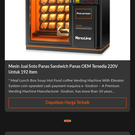
edia 220V
Mesin Jual Makanan Siap Makan 4G, mesin Jual Mie Pa
2290mm
 With Elevator
Specification: ​ Multiple Payment System: Online Payment Sys
 – A Premium
Card Payment System, Nfc Payment. Software System Customiz
10 years
Dex. Flexible Shelf: Spacing, Height, Quantity. Language. Color
lying cutting-
White Black (OEM), Can Be Customized, White/Black/Pattern St
Sticker. 2 Sides Can Add ...
Dapatkan Harga Terbaik