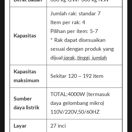
Berat badan
660 kg G.W/ 600 kg N.W
Jumlah rak: standar 7
Item per rak: 4
Pilihan per item: 5-7
Kapasitas
* Rak dapat disesuaikan
sesuai dengan produk yang
dijual:
jarak, tinggi, jumlah
Kapasitas
Sekitar 120 ~ 192 item
maksimum
TOTAL:4000W (termasuk
Sumber
daya gelombang mikro)
daya listrik
110V/220V,50/60HZ
Layar
27 inci