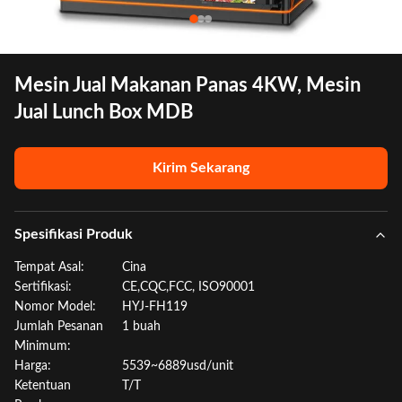
Mesin Jual Makanan Panas 4KW, Mesin
Jual Lunch Box MDB
Kirim Sekarang
Spesifikasi Produk
Tempat Asal:
Cina
Sertifikasi:
CE,CQC,FCC, ISO90001
Nomor Model:
HYJ-FH119
Jumlah Pesanan
1 buah
Minimum:
Harga:
5539~6889usd/unit
Ketentuan
T/T