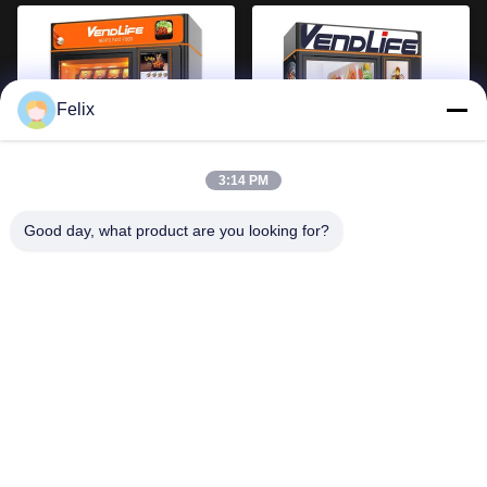
Felix
3:14 PM
Good day, what product are you looking for?
120pcs Hot Food Vending
Smart Fry Fast Food
Machine, Mesin Vending Hot
Sandwich Mesin Jual
Food Multi-Funksional
Makanan Panas Dengan
Lihat Lebih Banyak
Lihat Lebih Banyak
Layar 27 Inci
1
2
3
4
5