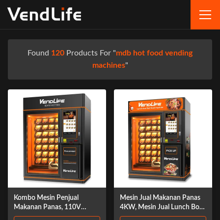
Found
120
Products For "
mdb hot food vending
machines
"
Kombo Mesin Penjual
Mesin Jual Makanan Panas
Makanan Panas, 110V
4KW, Mesin Jual Lunch Box
Mesin Penjual Makanan Siap
MDB