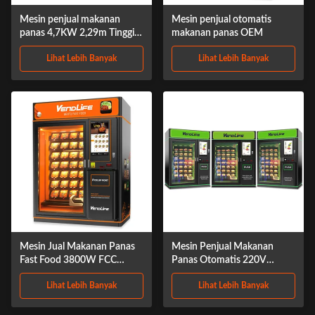
Mesin penjual makanan
Mesin penjual otomatis
panas 4,7KW 2,29m Tinggi
makanan panas OEM
Makan sehat
Lihat Lebih Banyak
Lihat Lebih Banyak
Mesin Jual Makanan Panas
Mesin Penjual Makanan
Fast Food 3800W FCC
Panas Otomatis 220V
Disetujui Dengan Layar
Microwave Dilengkapi
Lihat Lebih Banyak
Lihat Lebih Banyak
Multimedia
Sistem DEX