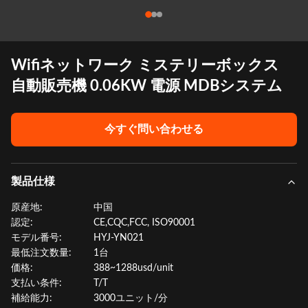
Wifiネットワーク ミステリーボックス
自動販売機 0.06KW 電源 MDBシステム
今すぐ問い合わせる
製品仕様
原産地:
中国
認定:
CE,CQC,FCC, ISO90001
モデル番号:
HYJ-YN021
最低注文数量:
1台
価格:
388~1288usd/unit
支払い条件:
T/T
補給能力:
3000ユニット/分