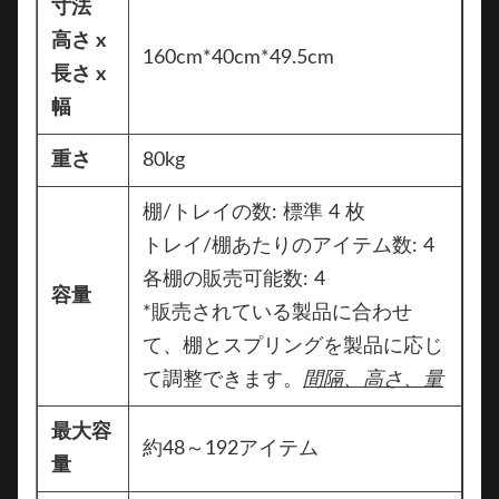
寸法
高さ x
160cm*40cm*49.5cm
長さ x
幅
重さ
80kg
棚/トレイの数: 標準 4 枚
トレイ/棚あたりのアイテム数: 4
各棚の販売可能数: 4
容量
*販売されている製品に合わせ
て、棚とスプリングを製品に応じ
て調整できます。
間隔、高さ、量
最大容
約48～192アイテム
量