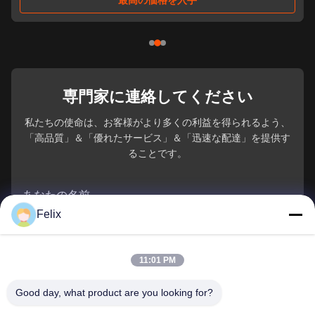
格を入手
最高の価格を入
専門家に連絡してください
私たちの使命は、お客様がより多くの利益を得られるよう、
「高品質」＆「優れたサービス」＆「迅速な配達」を提供す
ることです。
あなたの名前
Felix
電話番号
11:01 PM
会社名
Good day, what product are you looking for?
電子メール
*