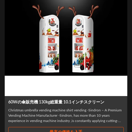
0.1インチスクリーン
業務用自動販売機 MDB ソフトウェ
irt vending -Sindron – A Premium
HOT Christmas gifts self vending machine for
n, has more than 10 years
has more than 10 years experience in vending
,is constantly applying cutting-
constantly applying cutting-edge technology to
stry with the philosophy of "Let
with the philosophy of "Let technology benefi
R&D and ...