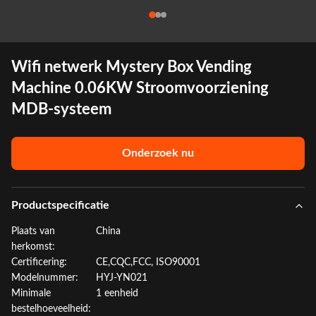
Wifi netwerk Mystery Box Vending
Machine 0.06KW Stroomvoorziening
MDB-systeem
Onderzoek nu
Productspecificatie
Plaats van
China
herkomst:
Certificering:
CE,CQC,FCC, ISO90001
Modelnummer:
HYJ-YN021
Minimale
1 eenheid
bestelhoeveelheid: