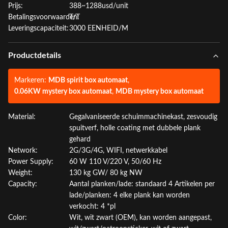
Prijs:
388~1288usd/unit
Betalingsvoorwaarden:
T/T
Leveringscapaciteit:
3000 EENHEID/M
Productdetails
Markeren:
MDB spirit box automaat
,
0.06KW mystery box automaat
,
MDB mystery box automaat
Material:
Gegalvaniseerde schuimmachinekast, zesvoudig
spuitverf, holle coating met dubbele plank
gehard
Network:
2G/3G/4G, WIFI, netwerkkabel
Power Supply:
60 W 110 V/220 V, 50/60 Hz
Weight:
130 kg GW/ 80 kg NW
Capacity:
Aantal planken/lade: standaard 4 Artikelen per
lade/planken: 4 elke plank kan worden
verkocht: 4 *pl
Color:
Wit, wit zwart (OEM), kan worden aangepast,