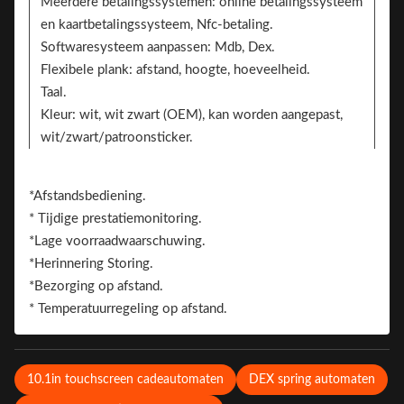
Meerdere betalingssystemen: online betalingssysteem
en kaartbetalingssysteem, Nfc-betaling.
Softwaresysteem aanpassen: Mdb, Dex.
Flexibele plank: afstand, hoogte, hoeveelheid.
Taal.
Kleur: wit, wit zwart (OEM), kan worden aangepast,
wit/zwart/patroonsticker.
Sticker. 2 zijden kunnen de sticker toevoegen voor
branding
*Afstandsbediening.
Merk.
* Tijdige prestatiemonitoring.
*Lage voorraadwaarschuwing.
*Herinnering Storing.
*Bezorging op afstand.
* Temperatuurregeling op afstand.
10.1in touchscreen cadeautomaten
DEX spring automaten