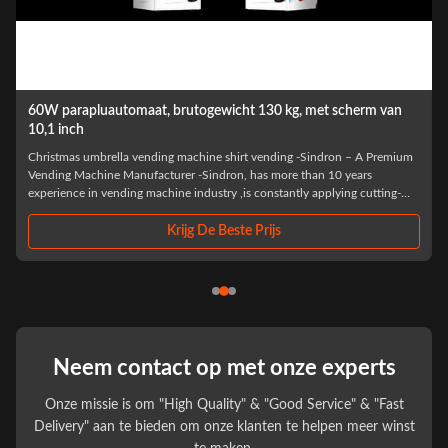
60W parapluautomaat, brutogewicht 130 kg, met scherm van
com
10,1 inch
sys
Christmas umbrella vending machine shirt vending -Sindron – A Premium
HOT 
Vending Machine Manufacturer -Sindron, has more than 10 years
has 
experience in vending machine industry ,is constantly applying cutting-
cons
edge technology to the smart retail industry with the philosophy of "Let
with
technology benefit life"...
R&D
Krijg De Beste Prijs
Neem contact op met onze experts
Onze missie is om "High Quality" & "Good Service" & "Fast
Delivery" aan te bieden om onze klanten te helpen meer winst