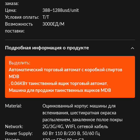
заказа:
Цена:
388~1288usd/unit
Условия оплаты:
Т/Т
Возможность
3000ЕД/М
поставки:
Подробная информация о продукте
Выделить:
Автоматический торговый автомат с коробкой спиртов
MDB
,
0.06КВт таинственный ящик торговый автомат
,
Машина для продажи таинственных ящиков MDB
Material:
Оцинкованный корпус машины для
вспенивания, шестикратная окраска
распылением, закаленное полое покры
Network:
2G/3G/4G, WIFI, сетевой кабель
Power Supply:
60 Вт 110 В/220 В, 50/60 Гц