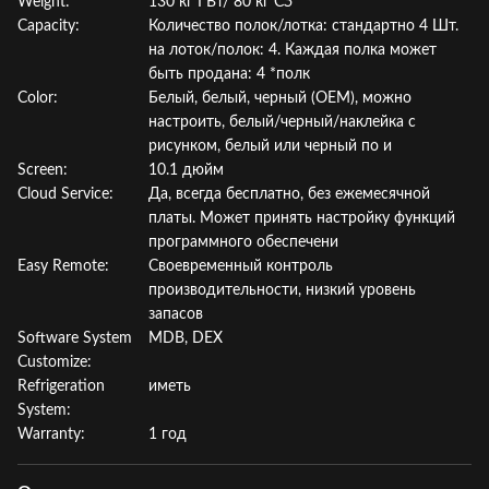
Weight:
130 кг ГВт/ 80 кг СЗ
Capacity:
Количество полок/лотка: стандартно 4 Шт.
на лоток/полок: 4. Каждая полка может
быть продана: 4 *полк
Color:
Белый, белый, черный (OEM), можно
настроить, белый/черный/наклейка с
рисунком, белый или черный по и
Screen:
10.1 дюйм
Cloud Service:
Да, всегда бесплатно, без ежемесячной
платы. Может принять настройку функций
программного обеспечени
Easy Remote:
Своевременный контроль
производительности, низкий уровень
запасов
Software System
MDB, DEX
Customize:
Refrigeration
иметь
System:
Warranty:
1 год