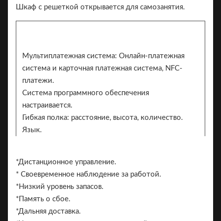
Шкаф с решеткой открывается для самозанятия.
Мультиплатежная система: Онлайн-платежная
система и карточная платежная система, NFC-
платежи.
Система программного обеспечения
настраивается.
Гибкая полка: расстояние, высота, количество.
Язык.
Цвет: белый, белый черный (OEM), можно
настроить, белый / черный / стикер с узором.
*Дистанционное управление.
Наклейка. 2 стороны могут добавить наклейку
* Своевременное наблюдение за работой.
для брендинга
*Низкий уровень запасов.
Бренд.
*Память о сбое.
*Дальняя доставка.