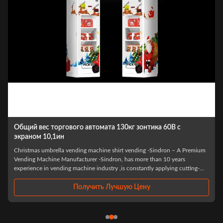
коммерческий Автоматический торговый автомат MDB
Программная система Гальванизированная
пенообразование
mium
HOT Christmas gifts self vending machine for commercial street -Sindron,
has more than 10 years experience in vending machine industry ,is
g-
constantly applying cutting-edge technology to the smart retail industry
et
with the philosophy of "Let technology benefit life". We have focused on
R&D and ...
Получить Лучшую Цену