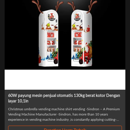
 kotor Dengan
Mesin Penjual Otomatis komersial Sistem Perangkat 
Berbusa galvanis
ron – A Premium
HOT Christmas gifts self vending machine for commercial street
10 years
has more than 10 years experience in vending machine industry 
lying cutting-
constantly applying cutting-edge technology to the smart retail 
osophy of "Let
with the philosophy of "Let technology benefit life". We have f