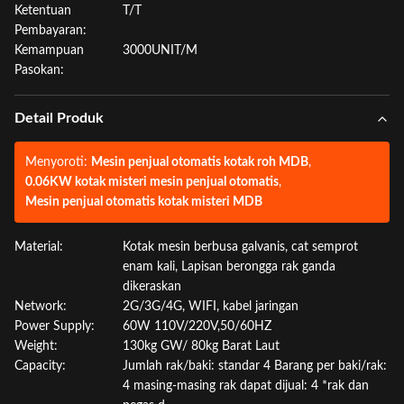
Ketentuan
T/T
Pembayaran:
Kemampuan
3000UNIT/M
Pasokan:
Detail Produk
Menyoroti:
Mesin penjual otomatis kotak roh MDB
,
0.06KW kotak misteri mesin penjual otomatis
,
Mesin penjual otomatis kotak misteri MDB
Material:
Kotak mesin berbusa galvanis, cat semprot
enam kali, Lapisan berongga rak ganda
dikeraskan
Network:
2G/3G/4G, WIFI, kabel jaringan
Power Supply:
60W 110V/220V,50/60HZ
Weight:
130kg GW/ 80kg Barat Laut
Capacity:
Jumlah rak/baki: standar 4 Barang per baki/rak:
4 masing-masing rak dapat dijual: 4 *rak dan