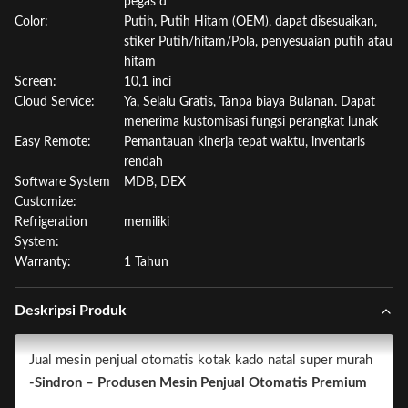
pegas d
Color:
Putih, Putih Hitam (OEM), dapat disesuaikan,
stiker Putih/hitam/Pola, penyesuaian putih atau
hitam
Screen:
10,1 inci
Cloud Service:
Ya, Selalu Gratis, Tanpa biaya Bulanan. Dapat
menerima kustomisasi fungsi perangkat lunak
Easy Remote:
Pemantauan kinerja tepat waktu, inventaris
rendah
Software System
MDB, DEX
Customize:
Refrigeration
memiliki
System:
Warranty:
1 Tahun
Deskripsi Produk
Jual mesin penjual otomatis kotak kado natal super murah
-Sindron – Produsen Mesin Penjual Otomatis Premium