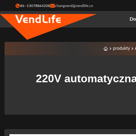
86--13078864208
changvend@vendlife.cn
D
produkty
220V automatyczna 