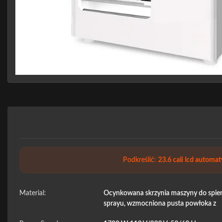
Podkreślić:
23.6 cali lcd automa
Material:
Ocynkowana skrzynia maszyny do spieni
sprayu, wzmocniona pusta powłoka z