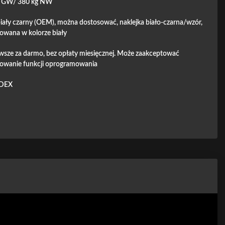
g GW/ 380 kg NW
 biały czarny (OEM), można dostosować, naklejka biało-czarna/wzór,
owana w kolorze biały
awsze za darmo, bez opłaty miesięcznej. Może zaakceptować
owanie funkcji oprogramowania
DEX