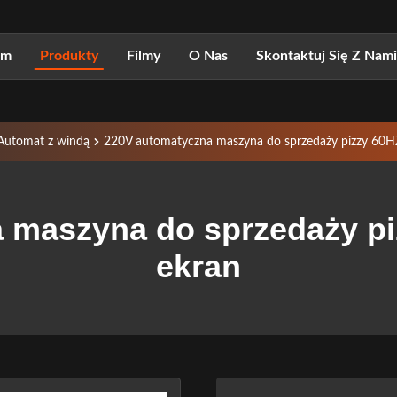
om
Produkty
Filmy
O Nas
Skontaktuj Się Z Nami
Automat z windą
220V automatyczna maszyna do sprzedaży pizzy 60HZ 
maszyna do sprzedaży piz
ekran