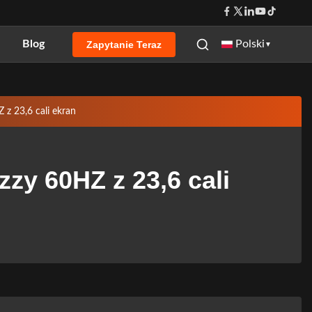
Blog
Polski
Zapytanie Teraz
▼
z 23,6 cali ekran
zy 60HZ z 23,6 cali