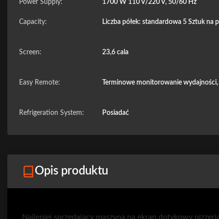
Power Supply:
1700 W 110 V/220 V, 50/60 Hz
Capacity:
Liczba półek: standardowa 5 Sztuk na p
Screen:
23,6 cala
Easy Remote:
Terminowe monitorowanie wydajności, 
Refrigeration System:
Posiadać
Opis produktu
Najlepiej sprzedający maszyna na ekran dotykowy pizzeri