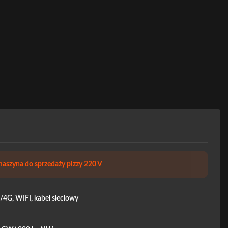
szyna do sprzedaży pizzy 220 V
4G, WIFI, kabel sieciowy