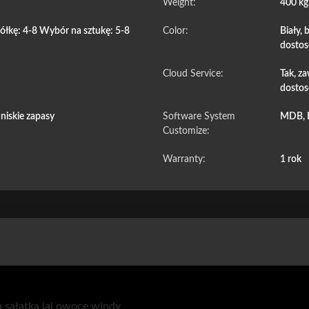
Weight:
400 k
ółkę: 4-8 Wybór na sztukę: 5-8
Color:
Biały,
dostos
Cloud Service:
Tak, z
dostos
niskie zapasy
Software System
MDB, 
Customize:
Warranty:
1 rok
a sałatka jaj owoce windy