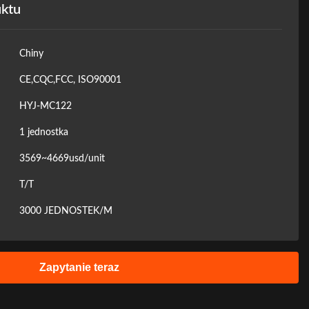
uktu
Chiny
CE,CQC,FCC, ISO90001
HYJ-MC122
1 jednostka
3569~4669usd/unit
T/T
3000 JEDNOSTEK/M
Zapytanie teraz