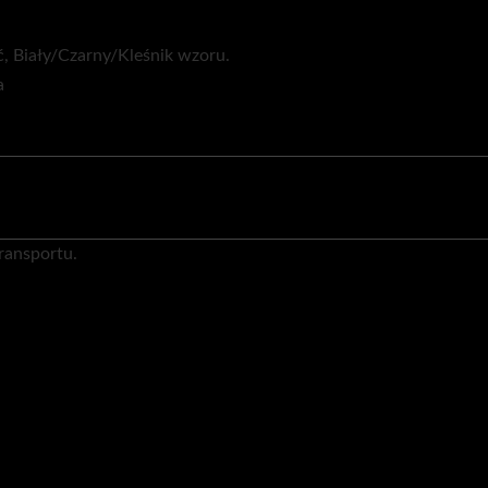
ć, Biały/Czarny/Kleśnik wzoru.
a
ransportu.