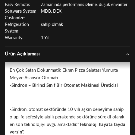
Easy Remote:
Zamanında performans izleme, düşük envanter
Software System
MDB, DEX
Customize:
Refrigeration
sahip olmak
System:
Warranty:
1 Yıl
Ürün Açıklaması
En Çok Satan Dokunmatik Ekran Pizza Salatası Yumurta
Meyve Asansör Otomatı
-Sindron – Birinci Sınıf Bir Otomat Makinesi Üreticisi
-Sindron, otomat sektöründe 10 yılı aşkın deneyime sahip
olup, felsefesiyle akıllı perakende sektörüne sürekli olarak
en son teknolojiyi uygulamaktadır.
"Teknoloji hayata fayda
versin".