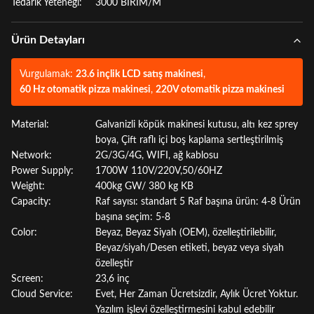
Tedarik Yeteneği:
3000 BİRİM/M
Ürün Detayları
Vurgulamak:
23.6 inçlik LCD satış makinesi
,
60 Hz otomatik pizza makinesi
,
220V otomatik pizza makinesi
Material:
Galvanizli köpük makinesi kutusu, altı kez sprey
boya, Çift raflı içi boş kaplama sertleştirilmiş
Network:
2G/3G/4G, WIFI, ağ kablosu
Power Supply:
1700W 110V/220V,50/60HZ
Weight:
400kg GW/ 380 kg KB
Capacity:
Raf sayısı: standart 5 Raf başına ürün: 4-8 Ürün
başına seçim: 5-8
Color:
Beyaz, Beyaz Siyah (OEM), özelleştirilebilir,
Beyaz/siyah/Desen etiketi, beyaz veya siyah
özelleştir
Screen:
23,6 inç
Cloud Service:
Evet, Her Zaman Ücretsizdir, Aylık Ücret Yoktur.
Yazılım işlevi özelleştirmesini kabul edebilir