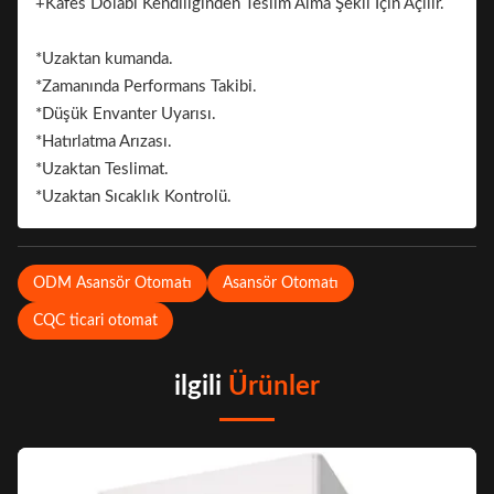
+Kafes Dolabı Kendiliğinden Teslim Alma Şekli İçin Açılır.
Marka.
*Uzaktan kumanda.
*Zamanında Performans Takibi.
*Düşük Envanter Uyarısı.
*Hatırlatma Arızası.
*Uzaktan Teslimat.
*Uzaktan Sıcaklık Kontrolü.
ODM Asansör Otomatı
Asansör Otomatı
CQC ticari otomat
ilgili
Ürünler