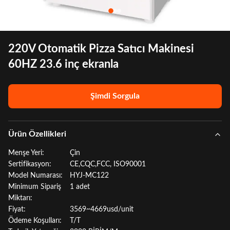
220V Otomatik Pizza Satıcı Makinesi
60HZ 23.6 inç ekranla
Şimdi Sorgula
Ürün Özellikleri
Menşe Yeri:
Çin
Sertifikasyon:
CE,CQC,FCC, ISO90001
Model Numarası:
HYJ-MC122
Minimum Sipariş
1 adet
Miktarı:
Fiyat:
3569~4669usd/unit
Ödeme Koşulları:
T/T