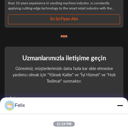
than 10 years experience in vending machine industry ,is constantly
applying cutting-edge technology to the smart retail industry with the
philosophy of "Let technology benefit life". We have focused on R&D and
producing drink and ...
En İyi Fiyatı Alın
Uzmanlarımızla iletişime geçin
Görevimiz, müşterilerimizin daha fazla kar elde etmesine
yardımcı olmak için "Yüksek Kalite" ve "İyi Hizmet" ve "Hızlı
Teslimat" sunmaktır.
Adınız
Felix
Telefon Numarası
11:19 PM
Firma Adı