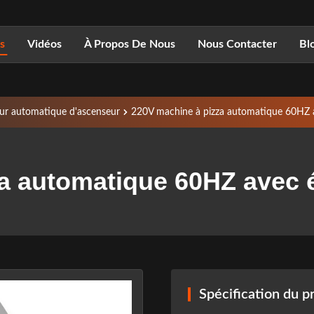
s
Vidéos
À Propos De Nous
Nous Contacter
Bl
eur automatique d'ascenseur
220V machine à pizza automatique 60HZ 
a automatique 60HZ avec 
Spécification du p