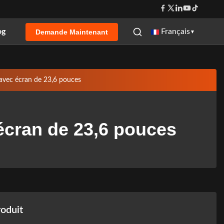
og
Français
Demande Maintenant
▼
avec écran de 23,6 pouces
écran de 23,6 pouces
roduit