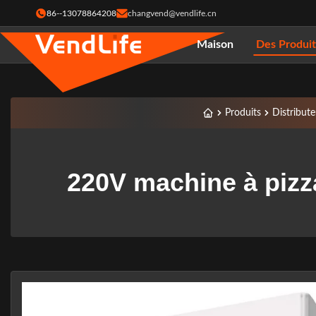
86--13078864208
changvend@vendlife.cn
Maison
Des Produit
Produits
Distribut
220V machine à pizz