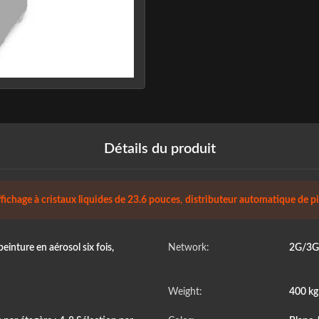
Détails du produit
fichage à cristaux liquides de 23.6 pouces
,
distributeur automatique de p
inture en aérosol six fois,
Network:
2G/3G/
Weight:
400 k