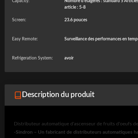
Capacity:
Nombre d'étagères : standard 5 Articles
article : 5-8
Screen:
23.6 pouces
Easy Remote:
Surveillance des performances en temps
Refrigeration System:
avoir
Description du produit
Distributeur automatique d'ascenseur de fruits d'oeufs de 
-Sindron – Un fabricant de distributeurs automatiques 