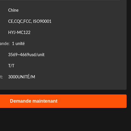
Chine
CE,CQC,FCC, ISO90001
HYJ-MC122
ande:
1 unité
3569~4669usd/unit
T/T
t:
3000UNITÉ/M
Demande maintenant