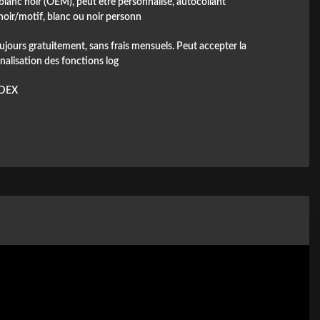
blanc noir (OEM), peut être personnalisé, autocollant
noir/motif, blanc ou noir personn
ujours gratuitement, sans frais mensuels. Peut accepter la
nalisation des fonctions log
DEX