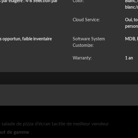
 par étagère : 4-8 Sélection par
Color:
Blanc, 
blanc/
Cloud Service:
Oui, to
person
 opportun, faible inventaire
Software System
MDB, 
Customize:
Warranty:
1 an
salade de pizza d'écran tactile de meilleur vendeur
haut de gamme