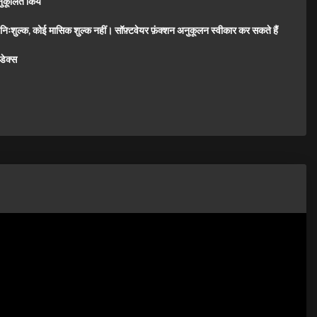
ुकूलित किय
व निःशुल्क, कोई मासिक शुल्क नहीं। सॉफ़्टवेयर फ़ंक्शन अनुकूलन स्वीकार कर सकते हैं
डेक्स