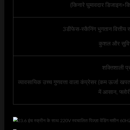
(किनारे घुमावदार डिजाइन>क
3डीफेस-स्कैनिंग भुगतान वित्तीय 
कुशल और सुव
शक्तिशाली प
व्यावसायिक उच्च गुणवत्ता वाला कंप्रेसर (कम ऊर्जा खपत
में आसान, फ्लोर