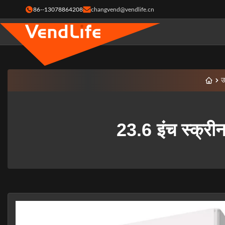
86--13078864208
changvend@vendlife.cn
उत
23.6 इंच स्क्री