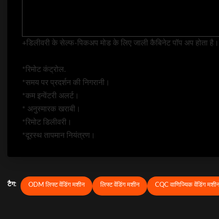
+डिलीवरी के सेल्फ-पिकअप मोड के लिए जाली कैबिनेट पॉप अप होता है।
*रिमोट कंट्रोल.
*समय पर प्रदर्शन की निगरानी।
*कम इन्वेंटरी अलर्ट।
* अनुस्मारक खराबी।
*रिमोट डिलीवरी।
*दूरस्थ तापमान नियंत्रण।
टैग:
ODM लिफ्ट वेंडिंग मशीन
लिफ्ट वेंडिंग मशीन
CQC वाणिज्यिक वेंडिंग मशी