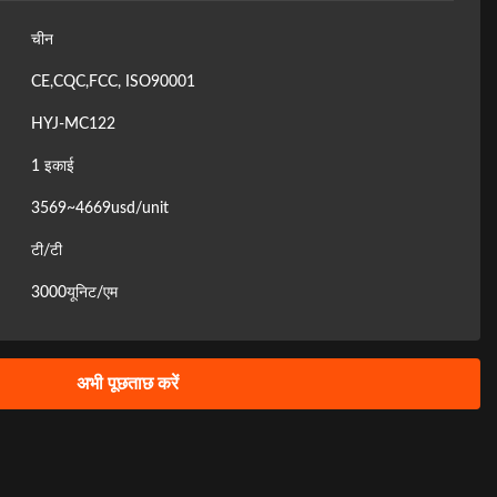
चीन
CE,CQC,FCC, ISO90001
HYJ-MC122
1 इकाई
3569~4669usd/unit
टी/टी
3000यूनिट/एम
अभी पूछताछ करें