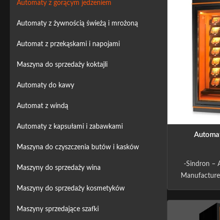
Automaty z gorącym jedzeniem
Automaty z żywnością świeżą i mrożoną
Automat z przekąskami i napojami
Maszyna do sprzedaży koktajli
Automaty do kawy
Automat z windą
Automaty z kapsułami i zabawkami
Automat
Maszyna do czyszczenia butów i kasków
-Sindron –
Maszyny do sprzedaży wina
Manufacturer
years exp
Maszyny do sprzedaży kosmetyków
industry ,is
Maszyny sprzedające szafki
edge tech