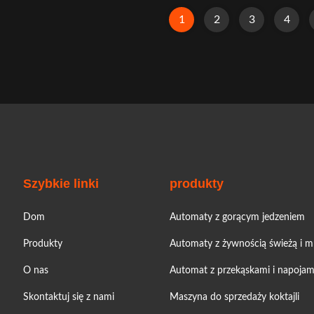
 -Sindron, has more than 10
Manufacturer -Sindron, has mo
1
2
3
4
erience in vending machine
years experience in vending
 constantly applying cutting-
industry ,is constantly applyin
nology to the smart retail
edge technology to the sma
industry ...
Szybkie linki
produkty
Dom
Automaty z gorącym jedzeniem
Produkty
Automaty z żywnością świeżą i 
O nas
Automat z przekąskami i napojam
Skontaktuj się z nami
Maszyna do sprzedaży koktajli