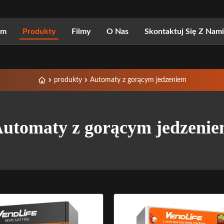
om
Produkty
Filmy
O Nas
Skontaktuj Się Z Nami
produkty
Automaty z gorącym jedzeniem
utomaty z gorącym jedzeni