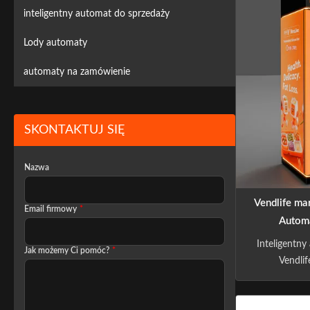
industry 
inteligentny automat do sprzedaży
technology b
on R&D an
Lody automaty
automaty na zamówienie
SKONTAKTUJ SIĘ
Nazwa
Vendlife ma
Email firmowy
*
Autom
sprzeda
Inteligentn
Jak możemy Ci pomóc?
*
gotowych
Vendlif
mikrofa
komercyjne
do
ogrzewani