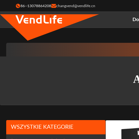
86--13078864208
changvend@vendlife.cn
D
A
WSZYSTKIE KATEGORIE