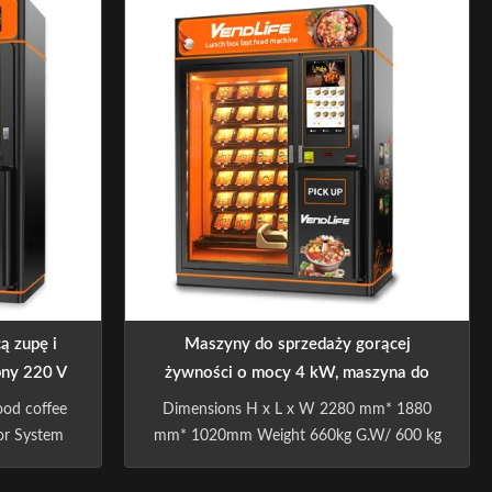
indy, 3-
inutowy
podgrzewanie w stałej temperaturze fast
vendingowi.
4-trybowa
foodów, bento i dań gotowych. Realizuje
wy
ie 24h.
całodobową, bezobsługową sprzedaż
szczędny –
samoobsługową. Maszyna posiada
h, biur,
magazyn o dużej pojemności
ą zupę i
Maszyny do sprzedaży gorącej
pny 220 V
żywności o mocy 4 kW, maszyna do
sprzedaży pudełka lunchowego MDB
ood coffee
Dimensions H x L x W 2280 mm* 1880
or System
mm* 1020mm Weight 660kg G.W/ 600 kg
aquina e -
N.W Capacity No.of shelves: standard 7
g Machine
Items per shelf: 4 Selection per item: 5-7