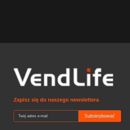
Manufacturer
years exp
industry ,is
edge tech
Zapisz się do naszego newslettera
Subskrybować