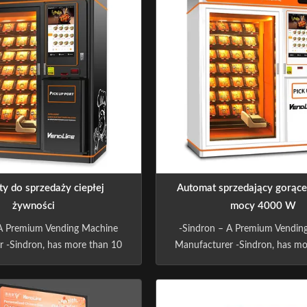
y do sprzedaży ciepłej
Automat sprzedający gorące 
żywności
mocy 4000 W
 A Premium Vending Machine
-Sindron – A Premium Vendin
 -Sindron, has more than 10
Manufacturer -Sindron, has mo
erience in vending machine
years experience in vending
 constantly applying cutting-
industry ,is constantly applyin
nology to the smart retail
edge technology to the smar