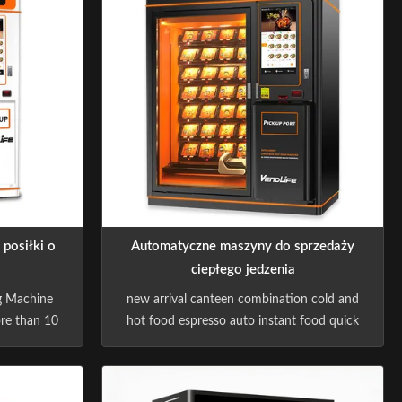
posiłki o
Automatyczne maszyny do sprzedaży
ciepłego jedzenia
g Machine
new arrival canteen combination cold and
re than 10
hot food espresso auto instant food quick
 machine
meal vending machine -Sindron – A
g cutting-
Premium Vending Machine Manufacturer -
t retail
Sindron, has more than 10 years