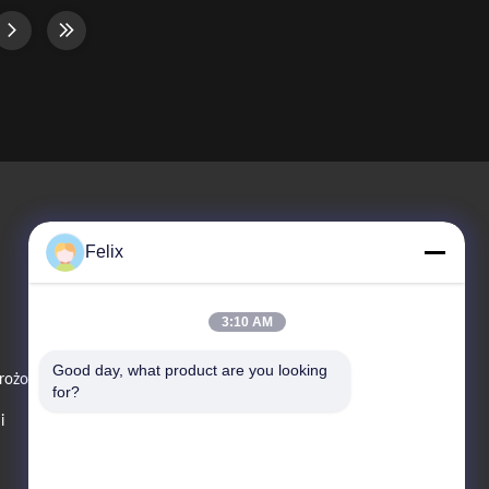
re than 10
*shelves can be adjusted according to the
 machine
products to suit the products sold:
g cutting-
spacing, height, quantity Max capacity
rt ...
About 120~192 items Power ...
Felix
Skontaktuj Się Z Nami
3:10 AM
Telefon Sprzedaży
Good day, what product are you looking 
mrożoną
86--13078864208
for?
i
E-Mail
changvend@vendlife.cn