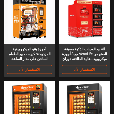
آلة بيع الوجبات الذكية مسبقة
أجهزة بنتو الميكروويفية
الصنع من VenoLife مع 3 أجهزة
المزدوجة: كيوست بيع الطعام
ميكروويف عالية الطاقة، دوران
الساخن على مدار الساعة.
زنبركي + توصيل المصعد،
2x4000W ، 45s ، 110-168
شاشة لمس 3 خطوات، ضاغط
مربعًا ، QR & face-pay.
الاستفسار الآن
الاستفسار الآن
4 أوضاع، إدارة عن بعد 24
المكاتب والمصانع. المشغلون ،
ساعة، وجبة جاهزة ساخنة لمدة
تجار الجملة ، رواد الأعمال
دقيقة واحدة
التجارية.