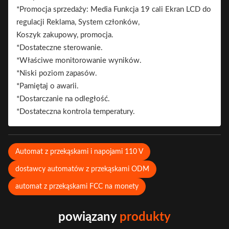
*Promocja sprzedaży: Media Funkcja 19 cali Ekran LCD do
Główne cechy:
regulacji Reklama, System członków,
Koszyk zakupowy, promocja.
*Dostateczne sterowanie.
*Właściwe monitorowanie wyników.
*Niski poziom zapasów.
*Pamiętaj o awarii.
*Dostarczanie na odległość.
*Dostateczna kontrola temperatury.
Automat z przekąskami i napojami 110 V
dostawcy automatów z przekąskami ODM
automat z przekąskami FCC na monety
powiązany
produkty