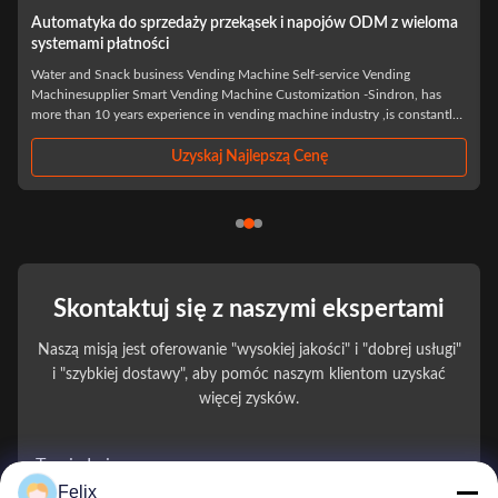
Automatyka do sprzedaży przekąsek i napojów ODM z wieloma
Wielo
systemami płatności
19 ca
Water and Snack business Vending Machine Self-service Vending
Cup No
Machinesupplier Smart Vending Machine Customization -Sindron, has
Sindro
more than 10 years experience in vending machine industry ,is constantly
than 1
applying cutting-edge technology to the smart retail industry with the
applyin
hilosophy of "Let ...
philoso
Uzyskaj Najlepszą Cenę
Skontaktuj się z naszymi ekspertami
Naszą misją jest oferowanie "wysokiej jakości" i "dobrej usługi"
i "szybkiej dostawy", aby pomóc naszym klientom uzyskać
więcej zysków.
Twoje Imię
Felix