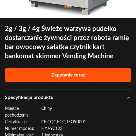
2g / 3g / 4g Świeże warzywa pudełko
dostarczanie żywności przez robota ramię
bar owocowy sałatka czytnik kart
bankomat skimmer Vending Machine
Zapytanie teraz
Specyfikacja produktu
Miejsce
Chiny
pochodzenia:
Certyfikacja:
CE,CQC,FCC, ISO90001
Numer modelu:
HYJ-YC123
Minimalna ilość
1 jednostka