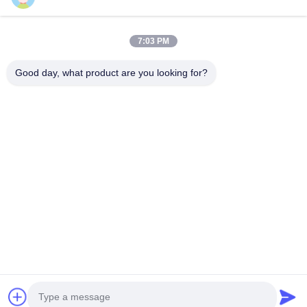
Numer telefonu
7:03 PM
Nazwa firmy
Good day, what product are you looking for?
E-mail
*
Wiadomość
*
Przekazać
© 2026 Guangdong Sindron Intelligent Technology Co., Ltd. All Rights
Reserved.