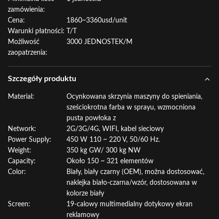
zamówienia:
Cena:
1860~3360usd/unit
Warunki płatności:
T/T
Możliwość
3000 JEDNOSTEK/M
zaopatrzenia:
Szczegóły produktu
Material:
Ocynkowana skrzynia maszyny do spieniania,
sześciokrotna farba w sprayu, wzmocniona
pusta powłoka z
Network:
2G/3G/4G, WIFI, kabel sieciowy
Power Supply:
450 W 110 ~ 220 V, 50/60 Hz.
Weight:
350 kg GW/ 300 kg NW
Capacity:
Około 150 ~ 321 elementów
Color:
Biały, biały czarny (OEM), można dostosować,
naklejka biało-czarna/wzór, dostosowana w
kolorze biały
Screen:
19-calowy multimedialny dotykowy ekran
reklamowy