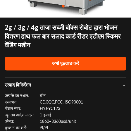
2g / 3g / 4g ताजा सब्जी बॉक्स रोबोट द्वारा भोजन
वितरण हाथ फल बार सलाद कार्ड रीडर एटीएम स्किमर
वेंडिंग मशीन
अभी पूछताछ करें
उत्पाद विनिर्देशन
उत्पत्ति का स्थान:
चीन
प्रमाणन:
CE,CQC,FCC, ISO90001
मॉडल नंबर:
HYJ-YC123
न्यूनतम आदेश मात्रा:
1 इकाई
कीमत:
1860~3360usd/unit
भुगतान की शर्तें:
टी/टी