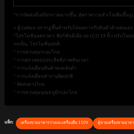
*การจัดส่งมีเสถียรภาพมากขึ้น: อัตราความสำเร็จเพิ่มขึ้นรูป
+ ตู้ Lattice ปรากฏขึ้นสำหรับโหมดการรับสินค้าด้วยตนเอง
*โปรโมชั่นลดราคา: ฟังก์ชั่นมีเดีย จอ LCD 19 นิ้ว ปรับโ
รถเข็น, โปรโมชั่นปกติ.
* การควบคุมระยะไกล
* การตรวจสอบประสิทธิภาพทันเวลา
* การแจ้งเตือนสินค้าคงคลังต่ำ
* การแจ้งเตือนทำงานผิดปกติ
* จัดส่งทางไกล
* การควบคุมอุณหภูมิระยะไกล
แท็ก:
เครื่องขายอาหารว่างและเครื่องดื่ม 110V
ผู้ขายเครื่องขายอาห