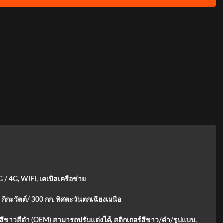
G / 4G, WIFI, เคเบิลเครือข่าย
 กิกะวัตต์/ 300 กก. ทิศตะวันตกเฉียงเหนือ
 สีขาวสีดำ (OEM) สามารถปรับแต่งได้, สติกเกอร์สีขาว/ดำ/รูปแบบ,