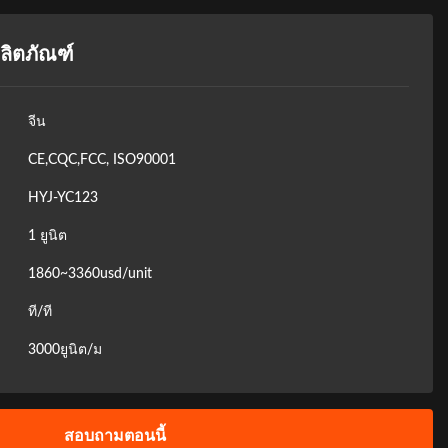
ลิตภัณฑ์
จีน
CE,CQC,FCC, ISO90001
HYJ-YC123
1 ยูนิต
1860~3360usd/unit
ที/ที
3000ยูนิต/ม
สอบถามตอนนี้