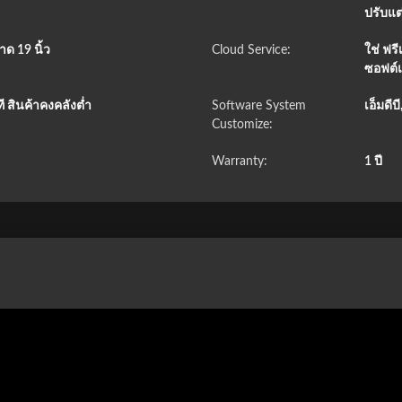
ปรับแต
ด 19 นิ้ว
Cloud Service:
ใช่ ฟร
ซอฟต์แ
 สินค้าคงคลังต่ำ
Software System
เอ็มดีบ
Customize:
Warranty:
1 ปี