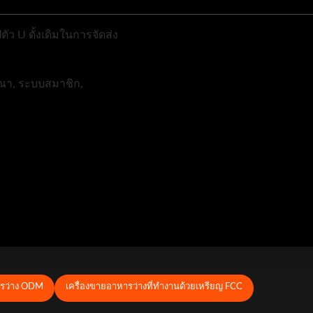
ตัว U ดั้งเดิมในการจัดส่ง
ฆษณา, ระบบสมาชิก,
ารว่าง ODM
เครื่องขายอาหารว่างที่ทํางานด้วยเหรียญ FCC