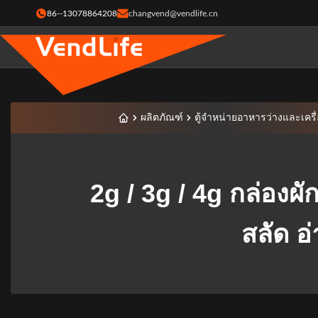
86--13078864208
changvend@vendlife.cn
ผลิตภัณฑ์
ตู้จำหน่ายอาหารว่างและเครื่อ
2g / 3g / 4g กล่องผ
สลัด อ