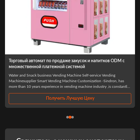
Торговый автомат по продаже закусок и напитков ODM с
Мул
множественной платежной системой
19
Water and Snack business Vending Machine Self-service Vending
Cup
Machinesupplier Smart Vending Machine Customization -Sindron, has
Sin
more than 10 years experience in vending machine industry ,is constantly
than
applying cutting-edge technology to the smart retail industry with the
appl
philosophy of "Let ...
phil
Получить Лучшую Цену