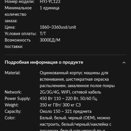
Номер модели:
HYJ-YC123
Минимальное
1 единица
количество
заказа:
Цена:
1860~3360usd/unit
Условия оплаты:
Т/Т
Возможность
3000ЕД/М
поставки:
Подробная информация о продукте
Material:
Оцинкованный корпус машины для
вспенивания, шестикратная окраска
распылением, закаленное полое покры
Network:
2G/3G/4G, WIFI, сетевой кабель
Power Supply:
450 Вт 110 ~ 220 Вт, 50/60 Гц.
Weight:
350 кг ГВт/ 300 кг СЗ
Capacity:
Около 150 ~ 321 предмета
Color:
Белый, белый, черный (OEM), можно
настроить, белый/черный/наклейка с