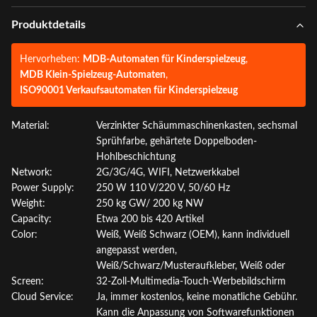
Produktdetails
Hervorheben:
MDB-Automaten für Kinderspielzeug
,
MDB Klein-Spielzeug-Automaten
,
ISO90001 Verkaufsautomaten für Kinderspielzeug
Material:
Verzinkter Schäummaschinenkasten, sechsmal
Sprühfarbe, gehärtete Doppelboden-
Hohlbeschichtung
Network:
2G/3G/4G, WIFI, Netzwerkkabel
Power Supply:
250 W 110 V/220 V, 50/60 Hz
Weight:
250 kg GW/ 200 kg NW
Capacity:
Etwa 200 bis 420 Artikel
Color:
Weiß, Weiß Schwarz (OEM), kann individuell
angepasst werden,
Weiß/Schwarz/Musteraufkleber, Weiß oder
Screen:
32-Zoll-Multimedia-Touch-Werbebildschirm
Cloud Service:
Ja, immer kostenlos, keine monatliche Gebühr.
Kann die Anpassung von Softwarefunktionen