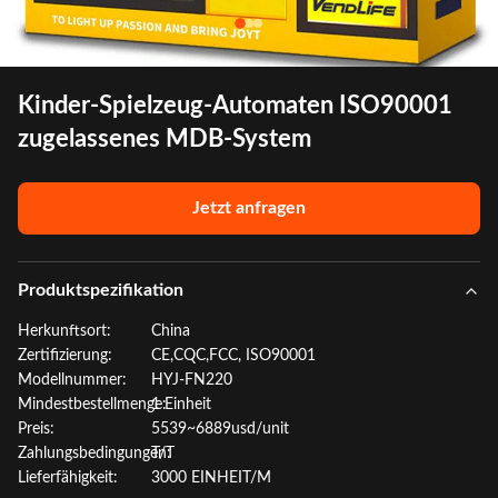
Kinder-Spielzeug-Automaten ISO90001
zugelassenes MDB-System
Jetzt anfragen
Produktspezifikation
Herkunftsort:
China
Zertifizierung:
CE,CQC,FCC, ISO90001
Modellnummer:
HYJ-FN220
Mindestbestellmenge:
1 Einheit
Preis:
5539~6889usd/unit
Zahlungsbedingungen:
T/T
Lieferfähigkeit:
3000 EINHEIT/M