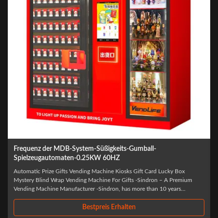
Frequenz der MDB-System-Süßigkeits-Gumball-
Spielzeugautomaten-0.25KW 60HZ
Automatic Prize Gifts Vending Machine Kiosks Gift Card Lucky Box
Mystery Blind Wrap Vending Machine For Gifts -Sindron – A Premium
Vending Machine Manufacturer -Sindron, has more than 10 years
experience in vending machine industry ,is constantly applying cutting-
edge technology to the smart retail ...
Bestpreis Erhalten