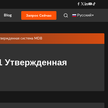
Blog
Русский
Запрос Сейчас
▼
твержденная система MDB
1 Утвержденная