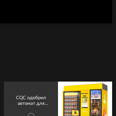
CQC одобрил
автомат для
продажи игрушек
448 штук с 21-