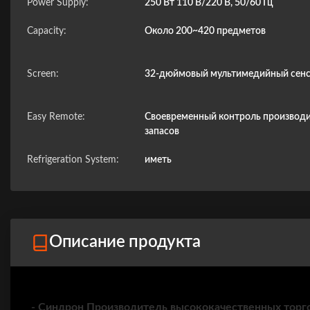
Power Supply:
250 Вт 110 В/220 В, 50/60 Гц
Capacity:
Около 200~420 предметов
Screen:
32-дюймовый мультимедийный сенс
Easy Remote:
Своевременный контроль производи
запасов
Refrigeration System:
иметь
Описание продукта
- Синдрон Производитель высококачественных торг