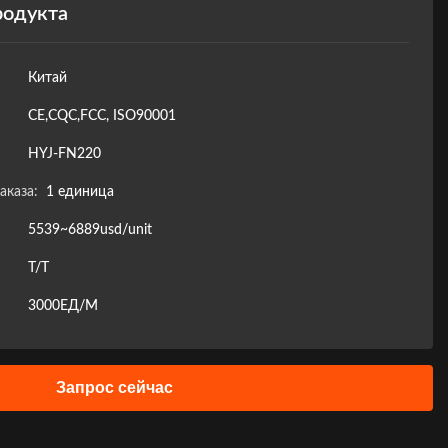
родукта
Китай
CE,CQC,FCC, ISO90001
HYJ-FN220
аказа:
1 единица
5539~6889usd/unit
Т/Т
3000ЕД/М
Запрос сейчас