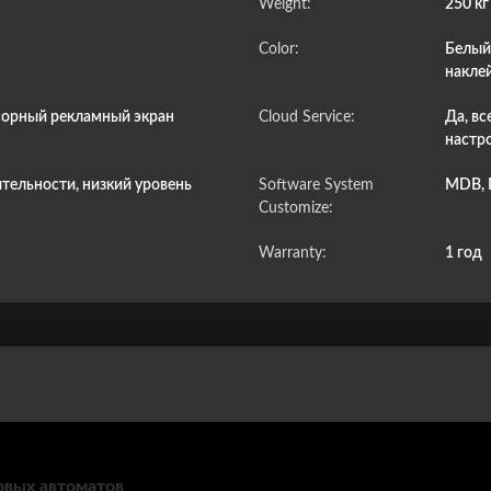
Weight:
250 кг
Color:
Белый
наклей
орный рекламный экран
Cloud Service:
Да, вс
настр
тельности, низкий уровень
Software System
MDB, 
Customize:
Warranty:
1 год
овых автоматов