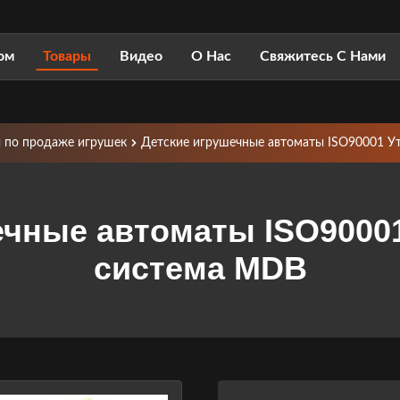
ом
Товары
Видео
О Нас
Свяжитесь С Нами
 по продаже игрушек
Детские игрушечные автоматы ISO90001 У
ечные автоматы ISO9000
система MDB