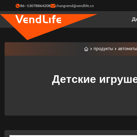
86--13078864208
changvend@vendlife.cn
Д
продукты
автоматы
Детские игруш