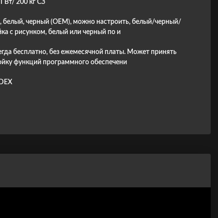
 ГВт/ 200 кг СЗ
, белый, черный (OEM), можно настроить, белый/черный/
ка с рисунком, белый или черный по и
егда бесплатно, без ежемесячной платы. Может принять
ойку функций программного обеспечени
DEX