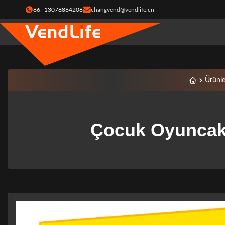
86--13078864208
changvend@vendlife.cn
Ürünle
Çocuk Oyuncak 