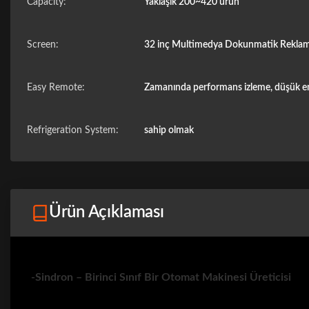
Capacity:
Yaklaşık 200~420 ürün
Screen:
32 inç Multimedya Dokunmatik Reklam
Easy Remote:
Zamanında performans izleme, düşük e
Refrigeration System:
sahip olmak
Ürün Açıklaması
-Sindron – Birinci Sınıf Bir Otomat Makinesi Üreticisi