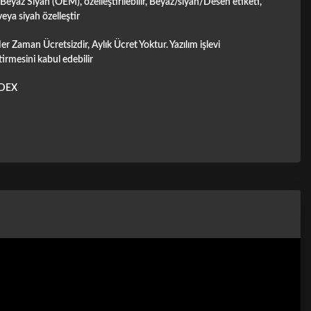
Beyaz Siyah (OEM), özelleştirilebilir, Beyaz/siyah/Desen etiketi,
eya siyah özelleştir
er Zaman Ücretsizdir, Aylık Ücret Yoktur. Yazılım işlevi
tirmesini kabul edebilir
DEX