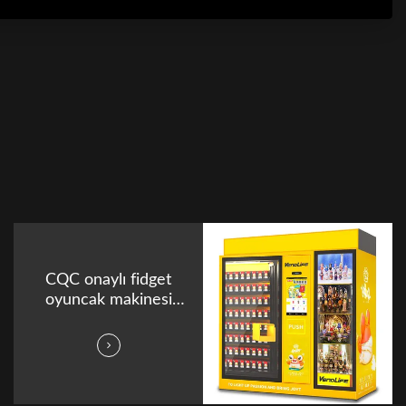
CQC onaylı fidget
oyuncak makinesi
448 adet 21 inç
ekranlı