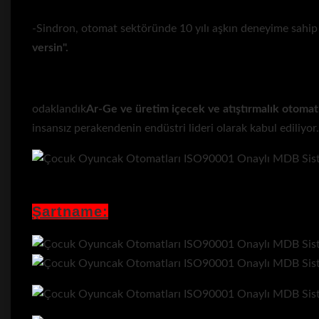
-Sindron, otomat sektöründe 10 yılı aşkın deneyime sahip o
versin".
odaklandık
Ar-Ge ve üretim
içecek ve atıştırmalık otomat
insansız perakendenin endüstri lideri olarak kabul ediliyor.
Şartname: