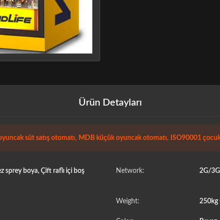
Ürün Detayları
uncak süt satış otomatı
,
MDB küçük oyuncak otomatı
,
ISO90001 çocuk 
 sprey boya, Çift raflı içi boş
Network:
2G/3G/
Weight:
250kg