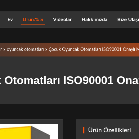
Ev
Ürün:% S
Videolar
Hakkımızda
Bize Ulaş
r
oyuncak otomatları
Çocuk Oyuncak Otomatları ISO90001 Onaylı 
Otomatları ISO90001 Ona
Ürün Özellikleri