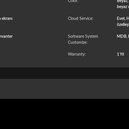
Color:
Beyaz, 
beyaz v
 ekranı
Cloud Service:
Evet, H
özelleş
nvanter
Software System
MDB, 
Customize:
Warranty:
1 Yıl