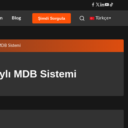
ın
Blog
Türkçe
Şimdi Sorgula
▼
MDB Sistemi
ylı MDB Sistemi