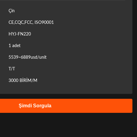
Çin
CE,CQC,FCC, ISO90001
HYJ-FN220
1 adet
5539~6889usd/unit
T/T
3000 BİRİM/M
Şimdi Sorgula