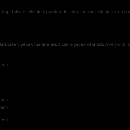
lup, felsefesiyle akıllı perakende sektörüne sürekli olarak en so
ları
,
taze yiyecek makineleri, sıcak yiyecek otomatı. A
Ve şimdi, k