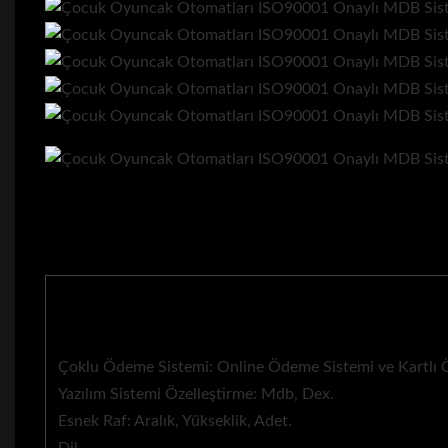
Çoklu Ödeme Sistemi: Online Ödeme Sistemi ve Kartlı
Yazılım Sistemi Özelleştirme: Mdb, Dex.
Esnek Raf: Aralık, Yükseklik, Adet.