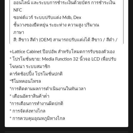
ออนไลน์ และระบบการชําระเงินด้วยบัตร การชําระเงิน
NFC
ซอฟต์แวร์ ระบบปรับแต่ง Mdb, Dex
ชั้นวางของยืดหยุ่น ระยะห่าง ความสูง ปริมาณ
ภาษา
สี: สีขาว สีดํา (OEM) สามารถปรับแต่งได้ สีขาว / สีดํา /
สติ๊กเกอร์แบบ
+Lattice Cabinet ป๊อปอัพ สําหรับโหมดการรับของตัวเอง
สติ๊กเกอร์ 2 ด้าน สามารถเพิ่มสติ๊กเกอร์สําหรับการ
* โปรโมชั่นขาย: Media Function 32 นิ้วจอ LCD เพื่อปรับ
แบรนด์
โฆษณา ระบบสมาชิก
แบรนด์
คาร์ตช้อปปิ้ง โปรโมชั่นปกติ
*รีโมทคอนโทรล
*การติดตามผลการดําเนินงานในทันเวลา
* เตือนอัตราสินค้าต่ํา
*การเตือนการทํางานผิดปกติ
* การจัดส่งทางไกล
* การควบคุมอุณหภูมิทางไกล