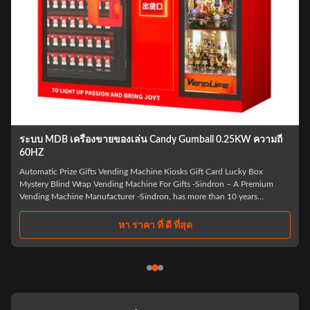
ระบบ MDB เครื่องขายของเล่น Candy Gumball 0.25KW ความถี่
60HZ
Automatic Prize Gifts Vending Machine Kiosks Gift Card Lucky Box
Mystery Blind Wrap Vending Machine For Gifts -Sindron – A Premium
Vending Machine Manufacturer -Sindron, has more than 10 years
experience in vending machine industry ,is constantly applying cutting-
edge technology to the smart retail ...
หา ราคา ที่ ดี ที่สุด