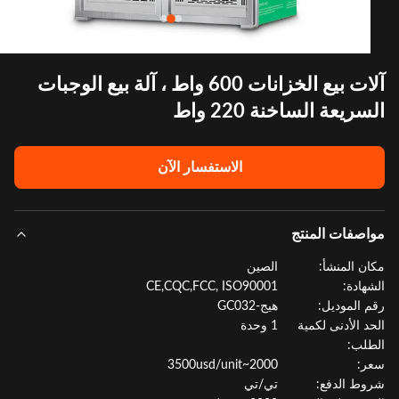
آلات بيع الخزانات 600 واط ، آلة بيع الوجبات
ريعة الساخنة 220 واط
الاستفسار الآن
صفات المنتج
ن المنشأ:
الصين
هادة:
CE,CQC,FCC, ISO90001
 الموديل:
هيج-GC032
د الأدنى لكمية
1 وحدة
لب:
:
2000~3500usd/unit
ط الدفع:
تي/تي