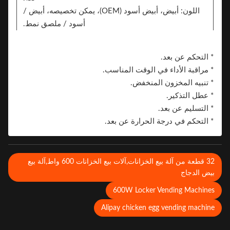
اللون: أبيض، أبيض أسود (OEM)، يمكن تخصيصه، أبيض /
أسود / ملصق نمط.
ملصق. يمكن للجانبين إضافة الملصق للعلامة التجارية
ماركة.
* التحكم عن بعد.
* مراقبة الأداء في الوقت المناسب.
* تنبيه المخزون المنخفض.
* عطل التذكير.
* التسليم عن بعد.
* التحكم في درجة الحرارة عن بعد.
32 قطعة من آلة بيع الخزانات,آلات بيع الخزانات 600 واط,آلة بيع
يض الدجاج
600W Locker Vending Machine
Alipay chicken egg vending machin