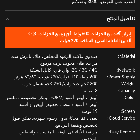
درة على العرض:
3000 وحدة/م
صيل المنتج
براز:
آلات بيع الخزانات 600 واط
,
أجهزة بيع الخزانات CQC
,
لة بيع الطعام السريع الساخنة 220 فولت
Materi
صندوق ماكينة الرغوة المجلفن، طلاء بالرش ست
مرات، طلاء مجوف برف مزدوج
Netwo
2G / 3G / 4G، واي فاي، كابل الشبكة
Power Supp
600 واط، 110 فولت/220 فولت، 50/60 هرتز
Weig
300 كجم جيجاوات/ 250 كجم شمال غرب
Capaci
8 صينية
Col
أبيض ، أبيض أسود (OEM) ، يمكن تخصيصه ، ملصق
أبيض / أسود / نمط ، تخصيص أبيض أو أسود
Scre
19 بوصة
Cloud Servi
نعم، دائمًا مجانًا، بدون رسوم شهرية. يمكن قبول
تخصيص وظيفة البرنامج
Easy Remo
مراقبة الأداء في الوقت المناسب، وانخفاض
المخزون