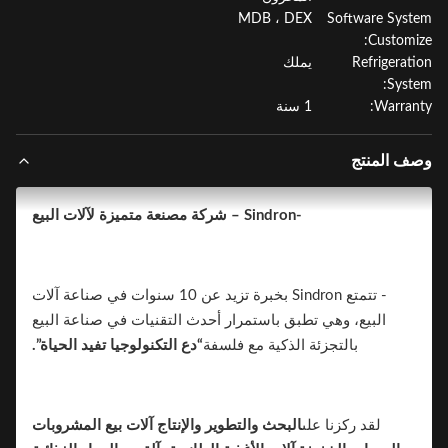
MDB ، DEX
Software Sys
Customi
Refrigerat
يملك
Syst
Warran
1 سنة
ف المنتج
-Sindron – شركة مصنعة متميزة لآلات البيع
- تتمتع Sindron بخبرة تزيد عن 10 سنوات في صناعة آلات
البيع، وهي تطبق باستمرار أحدث التقنيات في صناعة البيع
بالتجزئة الذكية مع فلسفة
“دع التكنولوجيا تفيد الحياة”.
لقد ركزنا على
البحث والتطوير والإنتاج
آلات بيع المشروبات