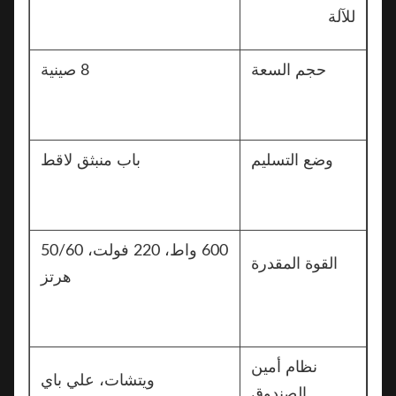
للآلة
حجم السعة
8 صينية
وضع التسليم
باب منبثق لاقط
600 واط، 220 فولت، 50/60
القوة المقدرة
هرتز
نظام أمين
ويتشات، علي باي
الصندوق