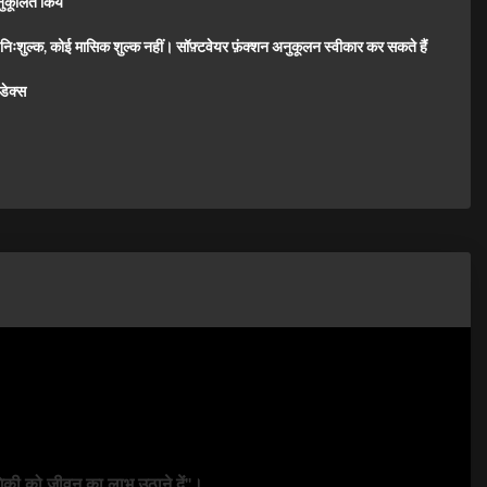
ुकूलित किय
व निःशुल्क, कोई मासिक शुल्क नहीं। सॉफ़्टवेयर फ़ंक्शन अनुकूलन स्वीकार कर सकते हैं
डेक्स
ोगिकी को जीवन का लाभ उठाने दें"।