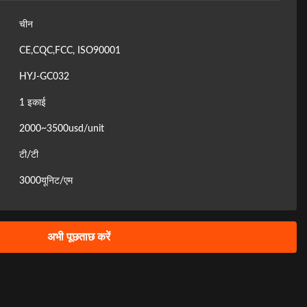
चीन
CE,CQC,FCC, ISO90001
HYJ-GC032
1 इकाई
2000~3500usd/unit
टी/टी
3000यूनिट/एम
अभी पूछताछ करें