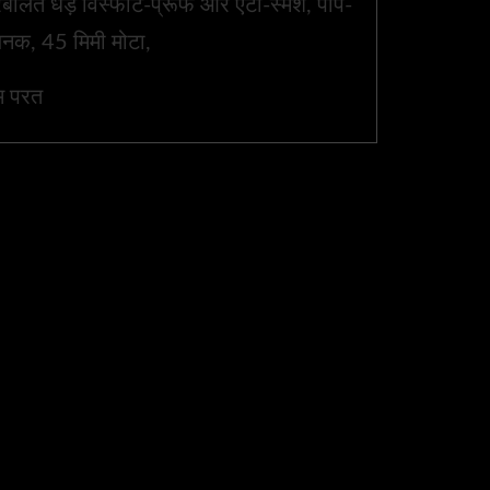
रबलित धड़ विस्फोट-प्रूफ और एंटी-स्मैश, पॉप-
क, 45 मिमी मोटा,
म परत