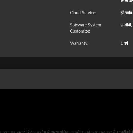
काला अन
Cloud Service:
हाँ, सदै
Software System
एमडीबी, 
Customize:
Warranty:
1 वर्ष
 वह लगातार स्मार्ट रिटेल उद्योग में अत्याधुनिक तकनीक को लागू कर रहा है।
"प्रौद्य