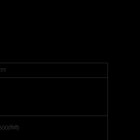
ीटर
00(मिमी)