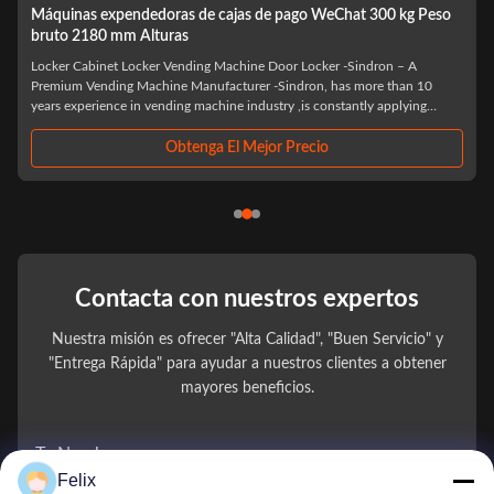
o
El pago de Alipay de las máquinas expendedoras del armario
600W apoyó capacidad de 32 PC
Product parameters Product type HYJ-GC032 Size of appearance
2180*1190*600(mm) Machine net weight 250KG Capacity size 8 tray
Delivery mode Pop-up door pickup Rated power 600W,220V,50/60HZ
 of
Cashier system WeChat, Alipay Temperature control system Refrigeration
Commodity stock 32 items Networking mode ...
Obtenga El Mejor Precio
Contacta con nuestros expertos
Nuestra misión es ofrecer "Alta Calidad", "Buen Servicio" y
"Entrega Rápida" para ayudar a nuestros clientes a obtener
mayores beneficios.
Tu Nombre
Felix