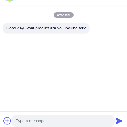
Número de teléfono
4:52 AM
Nombre de la empresa
Good day, what product are you looking for?
Correo electrónico
*
Mensaje
*
Enviar
© 2026 Guangdong Sindron Intelligent Technology Co., Ltd. All Rights
Reserved.