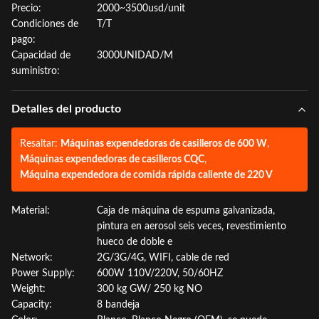
Precio:
2000~3500usd/unit
Condiciones de
T/T
pago:
Capacidad de
3000UNIDAD/M
suministro:
Detalles del producto
Resaltar:
Máquinas expendedoras de casilleros de 600 W
,
Máquinas expendedoras de casilleros CQC
,
Máquina expendedora de comida rápida caliente de 220 V
Material:
Caja de máquina de espuma galvanizada,
pintura en aerosol seis veces, revestimiento
hueco de doble e
Network:
2G/3G/4G, WIFI, cable de red
Power Supply:
600W 110V/220V, 50/60HZ
Weight:
300 kg GW/ 250 kg NO
Capacity:
8 bandeja