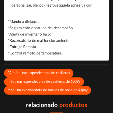
personalizar, blanco/negro/etiqueta adhesiva con
patrón.
Etiqueta engomada. 2 lados pueden agregar la
*Mando a distancia.
pegatina para la marca
*Seguimiento oportuno del desempeño.
Marca.
*Alerta de inventario bajo.
*Recordatorio de mal funcionamiento.
*Entrega Remota.
*Control remoto de temperatura.
32 máquinas expendedoras de casilleros
máquinas expendedoras de casilleros de 600W
máquina expendedora de huevos de pollo de Alipay
relacionado
productos