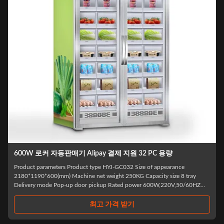
600W 로커 자동판매기 Alipay 결제 지원 32 PC 용량
Product parameters Product type HYJ-GC032 Size of appearance
2180*1190*600(mm) Machine net weight 250KG Capacity size 8 tray
Delivery mode Pop-up door pickup Rated power 600W,220V,50/60HZ
f
Cashier system WeChat, Alipay Temperature control system Refrigeration
Commodity stock 32 items Networking mode ...
최고 가격 받기