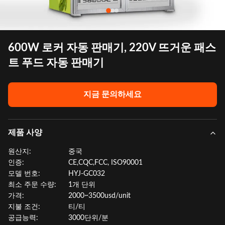
600W 로커 자동 판매기, 220V 뜨거운 패스
트 푸드 자동 판매기
지금 문의하세요
제품 사양
원산지:
중국
인증:
CE,CQC,FCC, ISO90001
모델 번호:
HYJ-GC032
최소 주문 수량:
1개 단위
가격:
2000~3500usd/unit
지불 조건:
티/티
공급능력:
3000단위/분