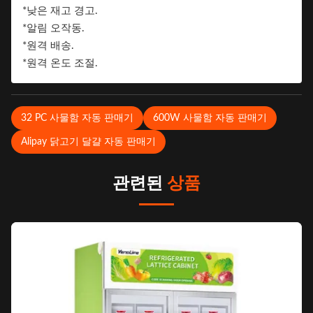
*낮은 재고 경고.
*알림 오작동.
*원격 배송.
*원격 온도 조절.
32 PC 사물함 자동 판매기
600W 사물함 자동 판매기
Alipay 닭고기 달걀 자동 판매기
관련된
상품