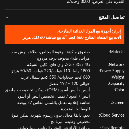
درة على العرض:
3000 وحدة/م
صيل المنتج
براز:
أجهزة بيع المواد الغذائية الطازجة
,
لات بيع الطعام الطازج 660 كجم
,
آلة بيع شاشة LCD 60 هرتز
Materi
صندوق ماكينة الرغوة المجلفن، طلاء بالرش ست
مرات، طلاء مجوف برف مزدوج
Netwo
2G / 3G / 4G، واي فاي، كابل الشبكة
Power Supp
1800 واط، 110 فولت/220 فولت، 50/60 هرتز
Weig
660 كجم جيجاوات/ 550 كجم شمال غرب
Capaci
حوالي 120 ~ 192 عنصرًا
Col
أبيض ، أبيض أسود (OEM) ، يمكن تخصيصه ، ملصق
أبيض / أسود / نمط ، تخصيص أبيض أو أسود
Scre
شاشة إعلانية تعمل باللمس مقاس 27 بوصة
للوسائط المتعددة
Cloud Servi
نعم، دائمًا مجانًا، بدون رسوم شهرية. يمكن قبول
تخصيص وظيفة البرنامج
Easy Remo
مراقبة الأداء في الوقت المناسب، وانخفاض