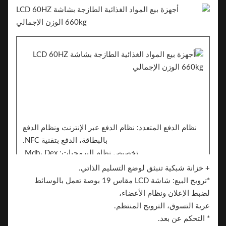
نظام الدفع المتعدد: نظام الدفع عبر الإنترنت ونظام الدفع
بالبطاقة، الدفع بتقنية NFC.
تخصيص نظام البرمجيات: Mdb، Dex.
الرف المرن: التباعد، الارتفاع، الكمية.
+ خزانة شبكية تنبثق لوضع التسليم الذاتي.
لغة.
*ترويج البيع: شاشة LCD مقاس 19 بوصة تعمل بالوسائط
اللون: أبيض، أبيض أسود (OEM)، يمكن تخصيصه، أبيض /
لضبط الإعلان ونظام الأعضاء،
أسود / ملصق نمط.
عربة التسوق، الترويج المنتظم.
ملصق. يمكن للجانبين إضافة الملصق للعلامة التجارية
* التحكم عن بعد.