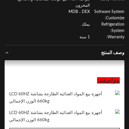
المخزون
MDB ، DEX
Software Sys
Customi
Refrigerat
يملك
Syst
Warran
1 سنة
ف المنتج
مواصفة: