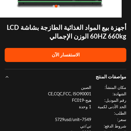
أجهزة بيع المواد الغذائية الطازجة بشاشة LCD
60HZ 6 الوزن الإجمالي
الاستفسار الآن
صفات المنتج
ن المنشأ:
الصين
هادة:
CE,CQC,FCC, ISO90001
 الموديل:
هيج-FC019
د الأدنى لكمية
1 وحدة
لب:
:
7549~5729usd/unit
ط الدفع:
تي/تي