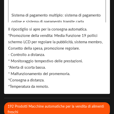
Sistema di pagamento multiplo: sistema di pagamento
online e sistema di pagamento tramite carta,
pagamento NFC.
Il ripostiglio si apre per la consegna automatica.
Software per la personalizzazione del sistema.
*Promozione della vendita: Media Funzione 19 pollici
Mensola flessibile: spaziatura, altezza, quantità.
schermo LCD per regolare la pubblicità, sistema membro,
Il linguaggio.
Corsetto della spesa, promozione regolare.
Colore: Bianco, Bianco Nero (OEM), può essere
- Controllo a distanza.
personalizzato, bianco / nero / adesivo a modello.
* Monitoraggio tempestivo delle prestazioni.
2 lati possono aggiungere l'adesivo per il branding
*Alerta di scorta bassa.
Brand.
* Malfunzionamento del promemoria.
*Consegna a distanza.
*Temperatura da remoto.
192 Prodotti Macchine automatiche per la vendita di alimenti
freschi