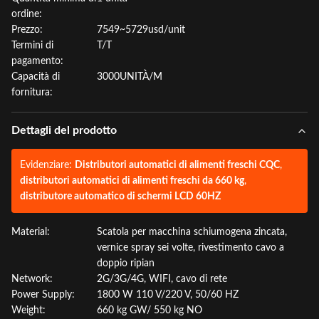
ordine:
Prezzo:
7549~5729usd/unit
Termini di
T/T
pagamento:
Capacità di
3000UNITÀ/M
fornitura:
Dettagli del prodotto
Evidenziare:
Distributori automatici di alimenti freschi CQC
,
distributori automatici di alimenti freschi da 660 kg
,
distributore automatico di schermi LCD 60HZ
Material:
Scatola per macchina schiumogena zincata,
vernice spray sei volte, rivestimento cavo a
doppio ripian
Network:
2G/3G/4G, WIFI, cavo di rete
Power Supply:
1800 W 110 V/220 V, 50/60 HZ
Weight:
660 kg GW/ 550 kg NO