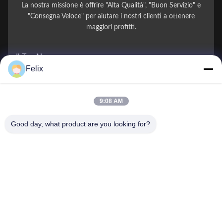
La nostra missione è offrire "Alta Qualità", "Buon Servizio" e
"Consegna Veloce" per aiutare i nostri clienti a ottenere
maggiori profitti.
Il Tuo Nome
Felix
Numero di telefono
9:08 AM
Nome della società
Good day, what product are you looking for?
E-mail
*
Messaggio
*
Invio