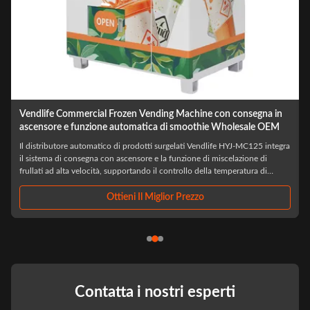
2021 Nuove verdure e frutta fresche macchina automatica per
vendere bevande per centri commerciali e mercati
a
Specification: Multiple Payment System: Online Payment System And
Card Payment System, Nfc Payment. Software System Customize: Mdb,
Dex. Flexible Shelf: Spacing, Height, Quantity. Language. Color: White,
White Black (OEM), Can Be Customized, White/Black/Pattern Sticker.
Sticker. 2 Sides Can Add The ...
Ottieni Il Miglior Prezzo
Contatta i nostri esperti