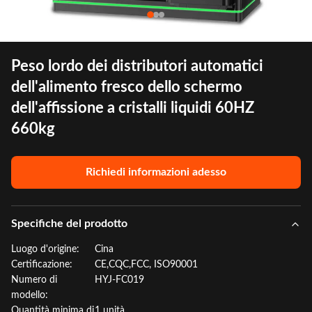
Peso lordo dei distributori automatici
dell'alimento fresco dello schermo
dell'affissione a cristalli liquidi 60HZ
660kg
Richiedi informazioni adesso
Specifiche del prodotto
Luogo d'origine:
Cina
Certificazione:
CE,CQC,FCC, ISO90001
Numero di
HYJ-FC019
modello:
Quantità minima di
1 unità