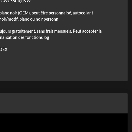
g GW/ 550 kg NW
blanc noir (OEM), peut être personnalisé, autocollant
noir/motif, blanc ou noir personn
ujours gratuitement, sans frais mensuels. Peut accepter la
nalisation des fonctions log
DEX