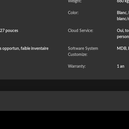
Weight:
660 k
Color:
Blanc, 
blanc/
e 27 pouces
Cloud Service:
Oui, to
person
 opportun, faible inventaire
Software System
MDB, 
Customize:
Warranty:
1 an