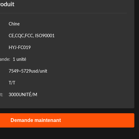
roduit
Chine
CE,CQC,FCC, ISO90001
HYJ-FC019
ande:
1 unité
7549~5729usd/unit
T/T
t:
3000UNITÉ/M
Demande maintenant