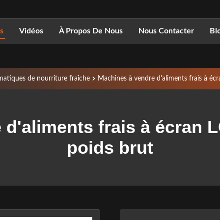
s
Vidéos
À Propos De Nous
Nous Contacter
Bl
matiques de nourriture fraîche
Machines à vendre d'aliments frais à é
 d'aliments frais à écran 
poids brut