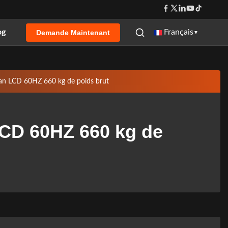
og
Français
Demande Maintenant
▼
cran LCD 60HZ 660 kg de poids brut
LCD 60HZ 660 kg de