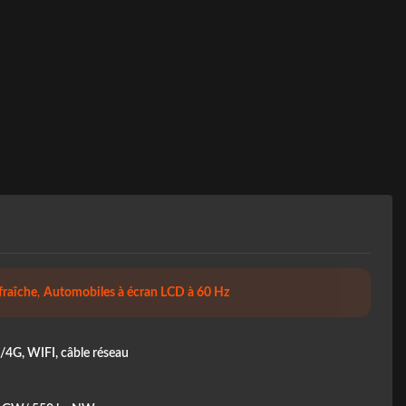
fraîche
,
Automobiles à écran LCD à 60 Hz
4G, WIFI, câble réseau