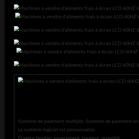
Système de paiement multiple: Système de paiement en 
Le système logiciel est personnalisé.
Étagère flexible: espacement, hauteur, quantité.