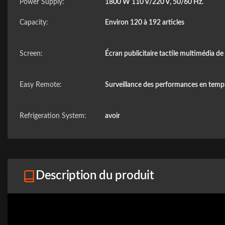
Power Supply:
1800 W 110 V/220 V, 50/60 Hz.
Capacity:
Environ 120 à 192 articles
Screen:
Écran publicitaire tactile multimédia d
Easy Remote:
Surveillance des performances en temps
Refrigeration System:
avoir
Description du produit