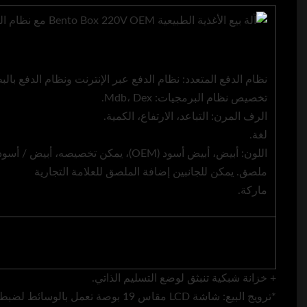
نظام الدفع المتعدد: نظام الدفع عبر الإنترنت ونظام الدفع بالبطاقة
تخصيص نظام البرمجيات: Mdb، Dex.
الرف المرن: التباعد، الارتفاع، الكمية.
لغة.
اللون: أبيض، أبيض أسود (OEM)، يمكن تخصيصه، أبيض / أسود / ملصق نمط.
ملصق. يمكن للجانبين إضافة الملصق للعلامة التجارية
ماركة.
+ خزانة شبكية تنبثق لوضع التسليم الذاتي.
*ترويج البيع: شاشة LCD مقاس 19 بوصة تعمل بالوسائط لضبط الإعلان ونظام الأعضاء،