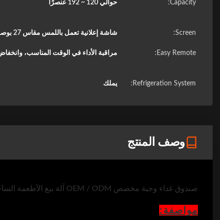
Capacity:
حوالي 120 ~ 192 عنصرًا
Screen:
شاشة إعلانية تعمل باللمس مقاس 27 بوصة للوسائط المتعددة
Easy Remote:
مراقبة الأداء في الوقت المناسب، وانخفا
Refrigeration System:
يملك
وصف المنتج
صندوق غداء وجبة مخصص OEM / ODM آلة بيع الأطعمة الساخنة مع نظام المصعد
مواصفة: