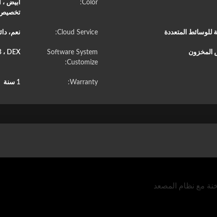
Color:
تخصيص أ
Cloud Service:
نعم، دا
ض المخزون
Software System
 ، DEX
Customize:
Warranty:
1 سنة