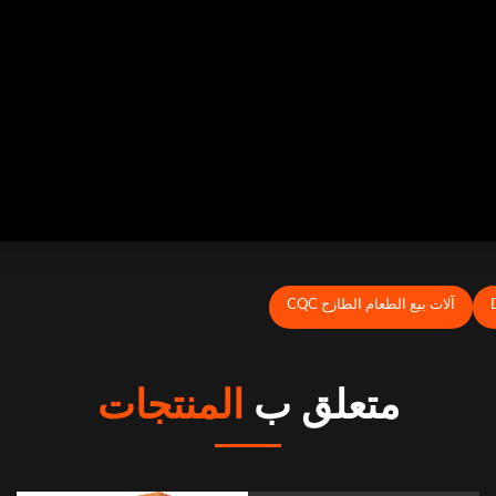
آلات بيع الطعام الطازج CQC
متعلق ب
المنتجات