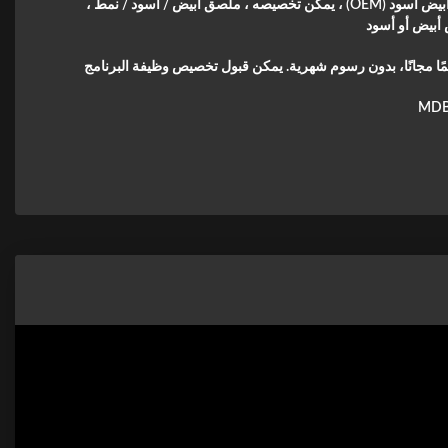
أبيض ، أبيض أسود (OEM) ، يمكن تخصيصه ، ملصق أبيض / أسود / نمط ،
بيض أو أسود
ئمًا مجانًا، بدون رسوم شهرية. يمكن قبول تخصيص وظيفة البرنامج
MDB