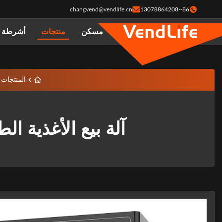
changvend@vendlife.cn
86--13078864208
مسكن
منتجات
أشرطة ف
المنتجات
آلة بيع الأغذية الطبيعية Bento Box 220V OEM 