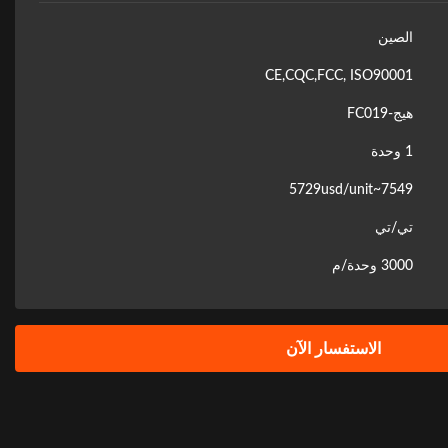
الصين
CE,CQC,FCC, ISO90001
هيج-FC019
1 وحدة
7549~5729usd/unit
تي/تي
3000 وحدة/م
الاستفسار الآن