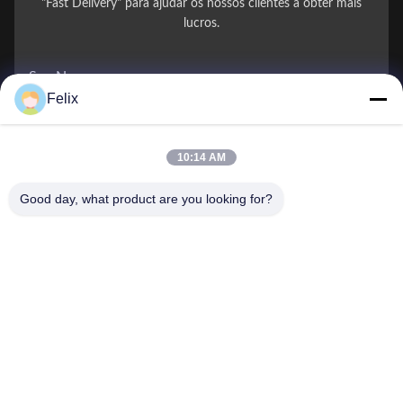
"Fast Delivery" para ajudar os nossos clientes a obter mais
lucros.
Seu Nome
Felix
Número de telefone
10:14 AM
Nome da Empresa
Good day, what product are you looking for?
E-mail
*
Mensagem
*
Submeter