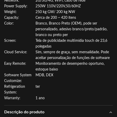
Network:
2G/3G/4G, WIFI, cabo de rede
Power Supply:
250W 110V/220V,50/60HZ
Weight:
250 kg GW/ 200 kg NW
Capacity:
Cerca de 200 ~ 420 itens
Color:
Branco, Branco Preto (OEM), pode ser
personalizado, adesivo branco/preto/padrão,
branco ou preto per
Screen:
Tela de publicidade multimídia touch de 23,6
polegadas
Cloud Service:
Sim, sempre de graça, sem mensalidade. Pode
aceitar personalização de funções de software
Easy Remote:
Monitoramento de desempenho oportuno,
estoque baixo
Software System
MDB, DEX
Customize:
Refrigeration
ter
System:
Warranty:
1 ano
Descrição do produto