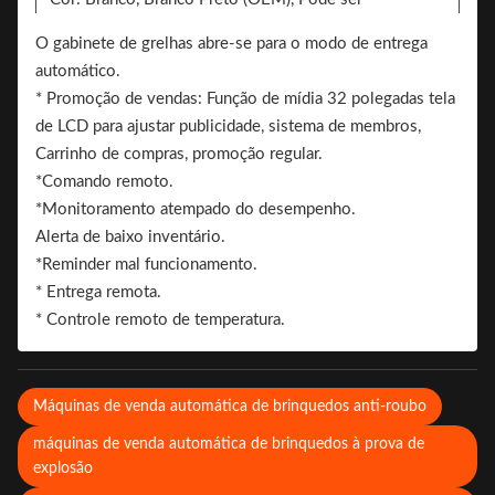
personalizado, Branco/Negro/Patrão de autocolante.
O gabinete de grelhas abre-se para o modo de entrega
2 lados podem adicionar o adesivo para marca
automático.
Brand.
* Promoção de vendas: Função de mídia 32 polegadas tela
de LCD para ajustar publicidade, sistema de membros,
Carrinho de compras, promoção regular.
*Comando remoto.
*Monitoramento atempado do desempenho.
Alerta de baixo inventário.
*Reminder mal funcionamento.
* Entrega remota.
* Controle remoto de temperatura.
Máquinas de venda automática de brinquedos anti-roubo
máquinas de venda automática de brinquedos à prova de
explosão