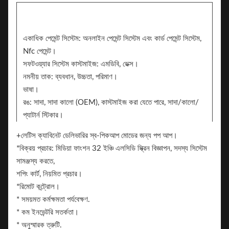
একাধিক পেমেন্ট সিস্টেম: অনলাইন পেমেন্ট সিস্টেম এবং কার্ড পেমেন্ট সিস্টেম,
Nfc পেমেন্ট।
সফটওয়্যার সিস্টেম কাস্টমাইজ: এমডিবি, ডেক্স।
নমনীয় তাক: ব্যবধান, উচ্চতা, পরিমাণ।
ভাষা।
রঙ: সাদা, সাদা কালো (OEM), কাস্টমাইজ করা যেতে পারে, সাদা/কালো/
প্যাটার্ন স্টিকার।
স্টিকার। 2টি দিক ব্র্যান্ডিংয়ের জন্য স্টিকার যোগ করতে পারে
+লেটিস ক্যাবিনেট ডেলিভারির স্ব-পিকআপ মোডের জন্য পপ আপ।
ব্র্যান্ড
*বিক্রয় প্রচার: মিডিয়া ফাংশন 32 ইঞ্চি এলসিডি স্ক্রিন বিজ্ঞাপন, সদস্য সিস্টেম
সামঞ্জস্য করতে,
শপিং কার্ট, নিয়মিত প্রচার।
*রিমোট কন্ট্রোল।
* সময়মত কর্মক্ষমতা পর্যবেক্ষণ.
* কম ইনভেন্টরি সতর্কতা।
* অনুস্মারক ত্রুটি.