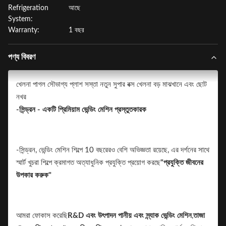
Refrigeration
আছে
System:
Warranty:
1 বছর
পণ্য বিবরণ
খেলনা পাগল সৌভাগ্য প্লাশ সস্তা নতুন সুপার বক্স খেলনা বড় মাঝখানে এবং ছোট
নখর
-সিন্ড্রন - একটি প্রিমিয়াম ভেন্ডিং মেশিন প্রস্তুতকারক
-সিন্ড্রন, ভেন্ডিং মেশিন শিল্পে 10 বছরেরও বেশি অভিজ্ঞতা রয়েছে, এর দর্শনের সাথে
স্মার্ট খুচরা শিল্পে ক্রমাগত অত্যাধুনিক প্রযুক্তি প্রয়োগ করছে
"প্রযুক্তি জীবনের
উপকার করুক"
আমরা ফোকাস করেছি
R&D এবং উৎপাদন
পানীয় এবং স্ন্যাক ভেন্ডিং মেশিন
,
তাজা