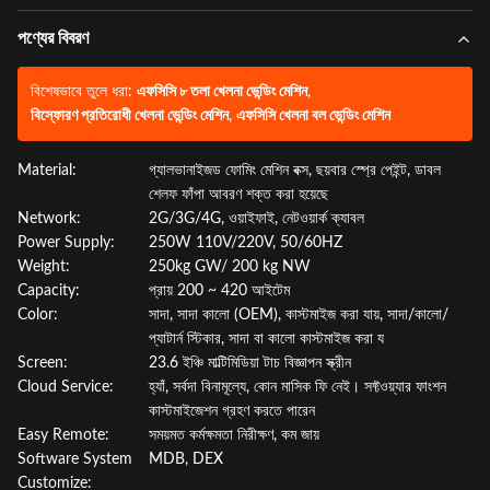
পণ্যের বিবরণ
বিশেষভাবে তুলে ধরা:
এফসিসি ৮ তলা খেলনা ভেন্ডিং মেশিন
,
বিস্ফোরণ প্রতিরোধী খেলনা ভেন্ডিং মেশিন
,
এফসিসি খেলনা বল ভেন্ডিং মেশিন
Material:
গ্যালভানাইজড ফোমিং মেশিন বক্স, ছয়বার স্প্রে পেইন্ট, ডাবল
শেলফ ফাঁপা আবরণ শক্ত করা হয়েছে
Network:
2G/3G/4G, ওয়াইফাই, নেটওয়ার্ক ক্যাবল
Power Supply:
250W 110V/220V, 50/60HZ
Weight:
250kg GW/ 200 kg NW
Capacity:
প্রায় 200 ~ 420 আইটেম
Color:
সাদা, সাদা কালো (OEM), কাস্টমাইজ করা যায়, সাদা/কালো/
প্যাটার্ন স্টিকার, সাদা বা কালো কাস্টমাইজ করা য
Screen:
23.6 ইঞ্চি মাল্টিমিডিয়া টাচ বিজ্ঞাপন স্ক্রীন
Cloud Service:
হ্যাঁ, সর্বদা বিনামূল্যে, কোন মাসিক ফি নেই। সফ্টওয়্যার ফাংশন
কাস্টমাইজেশন গ্রহণ করতে পারেন
Easy Remote:
সময়মত কর্মক্ষমতা নিরীক্ষণ, কম জায়
Software System
MDB, DEX
Customize: