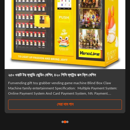
ি মেশিন
এমডিবি সিস্টেম ক্যান্ডি গম্বল খেলনা ভেন্ডিং মেশিন 0.25KW 60HZ ফ
 Blind Box Claw
Automatic Prize Gifts Vending Machine Kiosks Gift Card 
ple Payment System:
Mystery Blind Wrap Vending Machine For Gifts -Sindron 
 Nfc Payment.
Vending Machine Manufacturer -Sindron, has more than 1
f: Spacing, Height,
experience in vending machine industry ,is constantly appl
edge technology to the smart retail ...
সেরা দাম পান