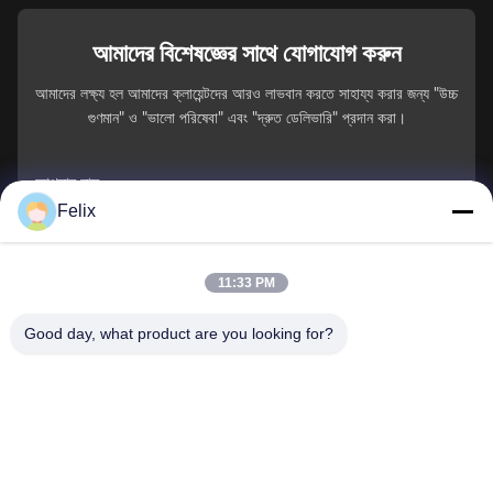
আমাদের বিশেষজ্ঞের সাথে যোগাযোগ করুন
আমাদের লক্ষ্য হল আমাদের ক্লায়েন্টদের আরও লাভবান করতে সাহায্য করার জন্য "উচ্চ
গুণমান" ও "ভালো পরিষেবা" এবং "দ্রুত ডেলিভারি" প্রদান করা।
আপনার নাম
Felix
ফোন নম্বর
11:33 PM
কোম্পানির নাম
Good day, what product are you looking for?
ই-মেইল
*
বার্তা
*
জমা দিন