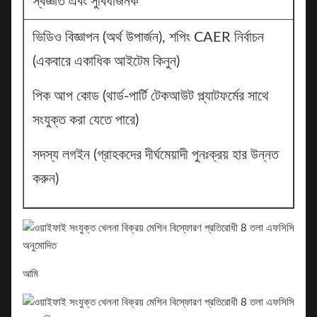
স্বজ্ঞাত এবং সুবিধাজনক
ভিডিও বিজ্ঞাপন (অর্থ উপার্জন), শপিং CAER নির্বাচন
(একবারে একাধিক আইটেম কিনুন)
পিক আপ কোড (থার্ড-পার্টি টেকআউট প্ল্যাটফর্মের সাথে
সংযুক্ত করা যেতে পারে)
সদস্য লগইন (গ্রাহকদের দীর্ঘমেয়াদী পুনঃক্রয় হার উন্নত
করুন)
আমি