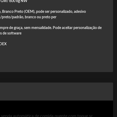
g GW/ 600 kg NW
, Branco Preto (OEM), pode ser personalizado, adesivo
/preto/padrão, branco ou preto per
empre de graça, sem mensalidade. Pode aceitar personalização de
s de software
DEX
e venda automática de comida quente com toque sc