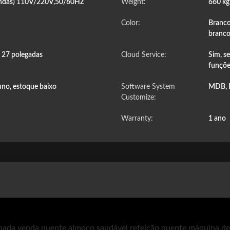
-ondas) 110V/220V,50/60HZ
Weight:
660 k
Color:
Branco
branco
e 27 polegadas
Cloud Service:
Sim, s
funçõe
no, estoque baixo
Software System
MDB, 
Customize:
Warranty:
1 ano
nada venda quente almoço saudável refeição quente máquina d