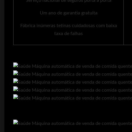
Serviço nacional de seguros porta a porta
Um ano de garantia gratuita
Fábrica inúmeras tetinas cuidadosas com baixa
taxa de falhas