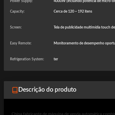
Power Supply:
4000W (incluindo potência de micro
Capacity:
Cerca de 120 ~ 192 itens
Screen:
Tela de publicidade multimídia touch d
Easy Remote:
Monitoramento de desempenho oportu
Refrigeration System:
ter
Descrição do produto
China fabricante de máquina de venda automática combi