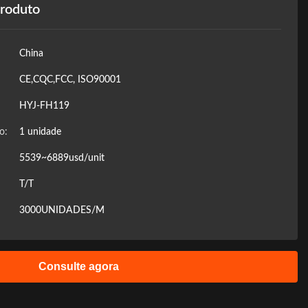
produto
China
CE,CQC,FCC, ISO90001
HYJ-FH119
o:
1 unidade
5539~6889usd/unit
T/T
:
3000UNIDADES/M
Consulte agora