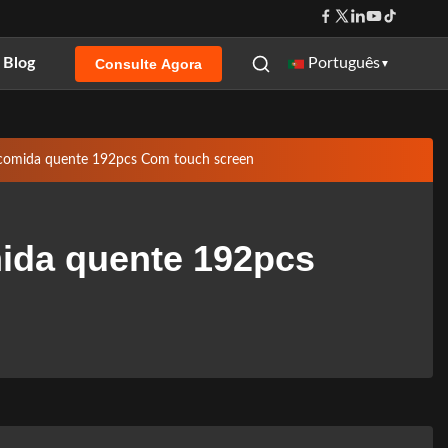
Blog
Português
Consulte Agora
▼
comida quente 192pcs Com touch screen
ida quente 192pcs