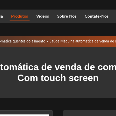
sa
Produtos
Vídeos
Sobre Nós
Contate-Nos
mática quentes do alimento
Saúde Máquina automática de venda de 
tomática de venda de com
Com touch screen