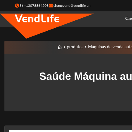
86--13078864208
changvend@vendlife.cn
Ca
produtos
Máquinas de venda auto
Saúde Máquina au