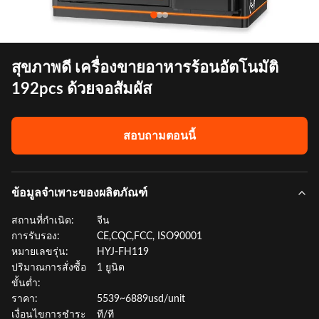
สุขภาพดี เครื่องขายอาหารร้อนอัตโนมัติ
192pcs ด้วยจอสัมผัส
สอบถามตอนนี้
ข้อมูลจำเพาะของผลิตภัณฑ์
สถานที่กำเนิด:
จีน
การรับรอง:
CE,CQC,FCC, ISO90001
หมายเลขรุ่น:
HYJ-FH119
ปริมาณการสั่งซื้อ
1 ยูนิต
ขั้นต่ำ:
ราคา:
5539~6889usd/unit
เงื่อนไขการชำระ
ที/ที