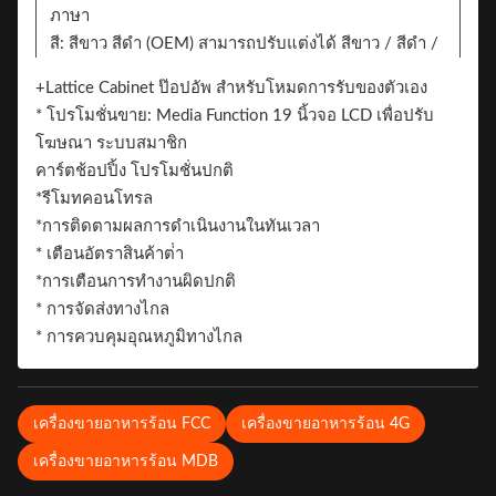
ภาษา
สี: สีขาว สีดํา (OEM) สามารถปรับแต่งได้ สีขาว / สีดํา /
สติ๊กเกอร์แบบ
+Lattice Cabinet ป๊อปอัพ สําหรับโหมดการรับของตัวเอง
สติ๊กเกอร์ 2 ด้าน สามารถเพิ่มสติ๊กเกอร์สําหรับการ
* โปรโมชั่นขาย: Media Function 19 นิ้วจอ LCD เพื่อปรับ
แบรนด์
โฆษณา ระบบสมาชิก
แบรนด์
คาร์ตช้อปปิ้ง โปรโมชั่นปกติ
*รีโมทคอนโทรล
*การติดตามผลการดําเนินงานในทันเวลา
* เตือนอัตราสินค้าต่ํา
*การเตือนการทํางานผิดปกติ
* การจัดส่งทางไกล
* การควบคุมอุณหภูมิทางไกล
เครื่องขายอาหารร้อน FCC
เครื่องขายอาหารร้อน 4G
เครื่องขายอาหารร้อน MDB