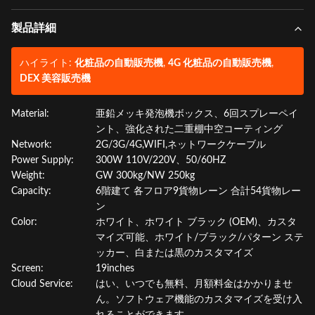
製品詳細
ハイライト:
化粧品の自動販売機
,
4G 化粧品の自動販売機
,
DEX 美容販売機
Material:
亜鉛メッキ発泡機ボックス、6回スプレーペイ
ント、強化された二重棚中空コーティング
Network:
2G/3G/4G,WIFI,ネットワークケーブル
Power Supply:
300W 110V/220V、50/60HZ
Weight:
GW 300kg/NW 250kg
Capacity:
6階建て 各フロア9貨物レーン 合計54貨物レー
ン
Color:
ホワイト、ホワイト ブラック (OEM)、カスタ
マイズ可能、ホワイト/ブラック/パターン ステ
ッカー、白または黒のカスタマイズ
Screen:
19inches
Cloud Service:
はい、いつでも無料、月額料金はかかりませ
ん。ソフトウェア機能のカスタマイズを受け入