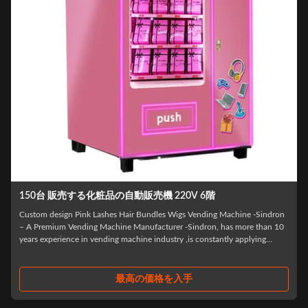
150台 販売する化粧品の自動販売機 220V 6階
Custom design Pink Lashes Hair Bundles Wigs Vending Machine -Sindron
– A Premium Vending Machine Manufacturer -Sindron, has more than 10
years experience in vending machine industry ,is constantly applying
cutting-edge technology to the smart retail industry with the philosophy of
"Let technology ...
最高の価格を入手