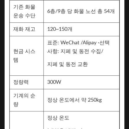
기존 화물
6층/9층 당 화물 노선 총 54개
운송 수단
재화 재고
120~150개
표준: WeChat /Alipay ·선택
현금 시스
사항: 지폐 및 동전 수집/
템
지폐 및 동전 교환
정량력
300W
기계의 순
정상 온도에서 약 250kg
량
정상 온도