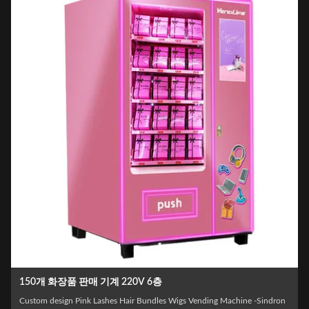
150개 화장품 판매 기계 220V 6층
Custom design Pink Lashes Hair Bundles Wigs Vending Machine -Sindron