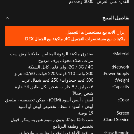
درة على العرض:
3000 وحدة/م
صيل المنتج
براز:
آلات بيع مستحضرات التجميل
,
اكينات بيع مستحضرات التجميل 4G
,
ماكينة بيع الجمال DEX
Materi
صندوق ماكينة الرغوة المجلفن، طلاء بالرش ست
مرات، طلاء مجوف برف مزدوج
Netwo
2G / 3G / 4G، واي فاي، كابل الشبكة
Power Supp
300 واط، 110 فولت/220 فولت، 50/60 هرتز
Weig
300 كجم جيجاوات/ 250 كجم شمال غرب
Capaci
6 طوابق / 9 حارات شحن لكل طابق 54 حارة
شحن إجمالاً
Col
أبيض ، أبيض أسود (OEM) ، يمكن تخصيصه ، ملصق
أبيض / أسود / نمط ، تخصيص أبيض أو أسود
Scre
19 بوصة
Cloud Servi
نعم، دائمًا مجانًا، بدون رسوم شهرية. يمكن قبول
تخصيص وظيفة البرنامج
Easy Remo
مراقبة الأداء في الوقت المناسب، وانخفاض