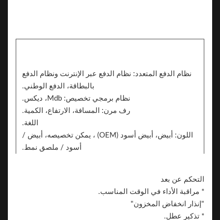
نظام الدفع المتعدد: نظام الدفع عبر الإنترنت ونظام الدفع
بالبطاقة، الدفع الوطني.
نظام برمجي تخصيص: Mdb، ديكس.
رف مرن: المسافة، الارتفاع، الكمية.
اللغة.
اللون: أبيض، أبيض أسود (OEM) ، يمكن تخصيصه، أبيض /
أسود / ملصق نمط.
ملصق. يمكن للجانبين إضافة ملصق لعلامة تجارية
العلامة التجارية.
التحكم عن بعد
* مراقبة الأداء في الوقت المناسب.
"إنذار انخفاض المخزون"
* تذكير عطل.