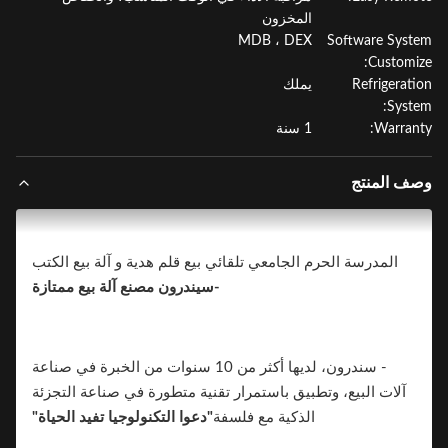
المخزون
MDB ، DEX
Software Sys
Customi
Refrigerat
يملك
Syst
Warran
1 سنة
ف المنتج
المدرسة الحرم الجامعي تلقائي بيع قلم هدية و آلة بيع الكتب
-سيندرون مصنع آلة بيع ممتازة
- سندرون، لديها أكثر من 10 سنوات من الخبرة في صناعة
آلات البيع، وتطبيق باستمرار تقنية متطورة في صناعة التجزئة
الذكية مع فلسفة
"دعوا التكنولوجيا تفيد الحياة"