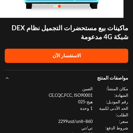
ماكينات بيع مستحضرات التجميل نظام DEX
4G مدعومة
الاستفسار الآن
صفات المنتج
ن المنشأ:
الصين
هادة:
CE,CQC,FCC, ISO90001
 الموديل:
هيج-025
د الأدنى لكمية
1 وحدة
لب:
:
860~2299usd/unit
ط الدفع:
تي/تي