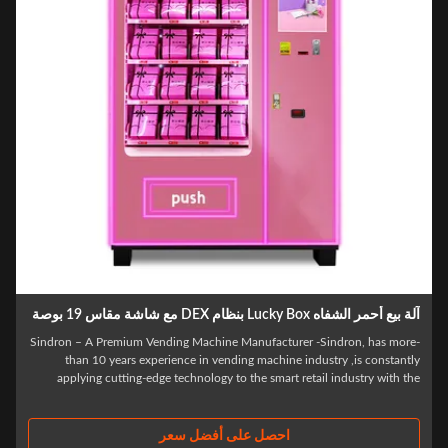
 بيع أحمر الشفاه Lucky Box بنظام DEX مع شاشة مقاس 19 بوصة
-Sindron – A Premium Vending Machine Manufacturer -Sindron, has more
than 10 years experience in vending machine industry ,is constantl
applying cutting-edge technology to the smart retail industry with th
philosophy of "Let technology benefit life". We have focused on R&D an
producing drink and ..
احصل على أفضل سعر