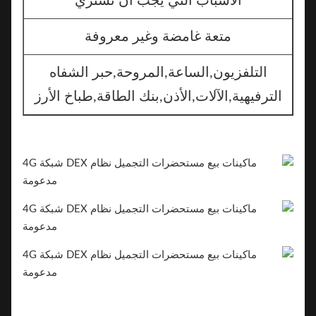
الأسباب التي يجب أن تشتري
متعة غامضة وغير معروفة
التلفزيون,الساعة,المروحة,حبر الشفاه
الترفيهية,الآلات,الأذن,بنك الطاقة,طباخ الأرز