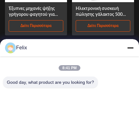
Έξυπνες μηχανές ψήξης
Ηλεκτρονική συσκευή
γρήγορου φαγητού για
πώλησης γάλακτος 500W
σάντουιτς και ζεστό
για διπλές πόρτες
Δείτε Περισσότερα
Δείτε Περισσότερα
φαγητό με οθόνη 27 ιντσών
ISO90001 Εγκρίθηκε
Felix
8:41 PM
Good day, what product are you looking for?
Μηχάνημα αυτόματης
πώλησης τροφίμων '-5C
Hard Stick Ice Cream Food
Δείτε Περισσότερα
Machine με ασανσέρ