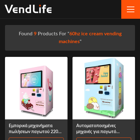
Found
9
Products For "
60hz ice cream vending
machines
"
Εμπορικά μηχανήματα
Αυτοματοποιημένες
πωλήσεων παγωτού 220V
μηχανές για παγωτό
60HZ Συστήματα MDB
εξωτερικά 0,85KW 4G