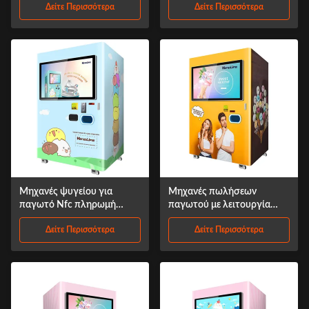
Δείτε Περισσότερα
Δείτε Περισσότερα
συνδεδεμένες
Μηχανές ψυγείου για
Μηχανές πωλήσεων
παγωτό Nfc πληρωμή
παγωτού με λειτουργία
διαθέσιμη OEM διαθέσιμη
νομίσματος 110V
Δείτε Περισσότερα
Δείτε Περισσότερα
πιστοποιημένες από την
FCC