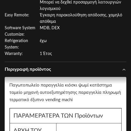
Μπορεί να δεχθεί προσαρμογή λειτουργιών
λογισμικού
Easy Remote:
Έγκαιρη παρακολούθηση απόδοσης, χαμηλό
απόθεμα
Software System
MDB, DEX
Customize:
Refrigeration
έχω
System:
Warranty:
1 Έτος
Περιγραφή προϊόντος
Παγωτοπωλείο παραγγελία κιόσκι ψωμί κατάστημα
ταμείο μηχανή αυτοεξυπηρέτησης παραγγελία πληρωμή
τερματικό έξυπνο vending machi
ΠΑΡΑΜΕΡΑΤΕΡΑ ΤΩΝ Προϊόντων
ΑΡΧΗ ΤΟΥ