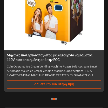
Εμπορικά μηχανήματα πωλήσεων παγωτού 220V 60HZ
Συστήματα MDB
Automatic soft ice cream vending machine cash operated Specification:
+Lattice Cabinet Pops Up For Self-Pickup Mode Of Delivery. Multiple
Payment System: Online Payment System And Card Payment System, Nfc
Payment. Software System Customize: Mdb, Dex. Flexible Shelf: Spacing,
Height, Quantity. ...
Λάβετε Την Καλύτερη Τιμή