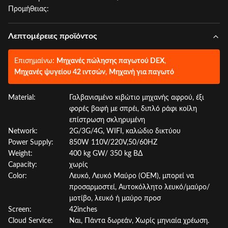
Προμήθειας:
Λεπτομέρειες προϊόντος
Επισημαίνω:
Μηχανές πώλησης παγωτού DEX
,
Μηχανές ψυγείου 42 ιντσών
,
Μηχανή για παγωτό
Material:
Γαλβανισμένο κιβώτιο μηχανής αφρού, έξι
φορές βαφή με σπρέι, διπλό ράφι κοίλη
επίστρωση σκληρυμένη
Network:
2G/3G/4G, WIFI, καλώδιο δικτύου
Power Supply:
850W 110V/220V,50/60HZ
Weight:
400 kg GW/ 350 kg ΒΔ
Capacity:
χωρίς
Color:
Λευκό, Λευκό Μαύρο (OEM), μπορεί να
προσαρμοστεί, Αυτοκόλλητο λευκό/μαύρο/
μοτίβο, λευκό ή μαύρο προσ
Screen:
42inches
Cloud Service:
Ναι, Πάντα δωρεάν, Χωρίς μηνιαία χρέωση.