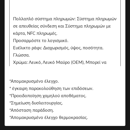
Πολλαπλό σύστημα πληρωμών: Σύστημα πληρωμών
σε απευθείας σύνδεση και Σύστημα πληρωμών με
κάρτα, NFC πληρωμές.
Προσαρμόστε το λογισμικό.
Ευέλικτο ράφι: Διαχωρισμός, ύψος, ποσότητα.
Γλώσσα.
Χρώμα: Λευκό, Λευκό Μαύρο (OEM), Μπορεί να
προσαρμοστεί, Λευκό/Μαύρο/Εντύπωση
αυτοκόλλητο.
*Απομακρυσμένο έλεγχο.
Δύο πλευρές μπορούν να προσθέσουν το
* έγκαιρη παρακολούθηση των επιδόσεων.
αυτοκόλλητο για το branding
*Προειδοποίηση χαμηλού αποθέματος.
Το σήμα.
*Σημείωση δυσλειτουργίας.
*Απόσταση παράδοση.
*Απομακρυσμένο έλεγχο θερμοκρασίας.