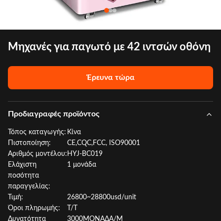
Μηχανές για παγωτό με 42 ιντσών οθόνη
Έρευνα τώρα
Προδιαγραφές προϊόντος
Τόπος καταγωγής:
Κίνα
Πιστοποίηση:
CE,CQC,FCC, ISO90001
Αριθμός μοντέλου:
HYJ-BC019
Ελάχιστη
1 μονάδα
ποσότητα
παραγγελίας:
Τιμή:
26800~28800usd/unit
Όροι πληρωμής:
T/T
Δυνατότητα
3000ΜΟΝΑΔΑ/Μ