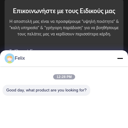
Επικοινωνήστε με τους Ειδικούς μας
Η αποστολή μας είναι να προσφέρουμε "υψηλή ποιότητα" &
"καλή υπηρεσία" & "γρήγορη παράδοση" για να βοηθήσουμε
τους πελάτες μας να κερδίσουν περισσότερα κέρδη.
Το Όνομά Σας
Felix
Αριθμός τηλεφώνου
12:28 PM
Ονομασία εταιρείας
Good day, what product are you looking for?
E-mail
*
Μήνυμα
*
Υποβολή